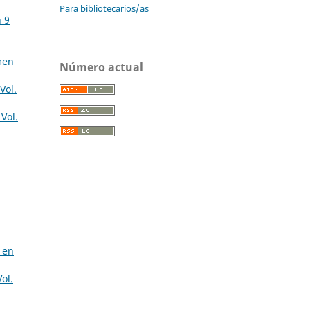
Para bibliotecarios/as
n 9
men
Número actual
Vol.
Vol.
8
d en
ol.