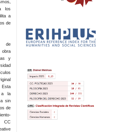
ismos,
a los
lita a
hos de
l de
 obra
eas y
rsidad
ículos
iginal
 Esta
 a la
a sin
dos de
iento-
.0 CC
ative