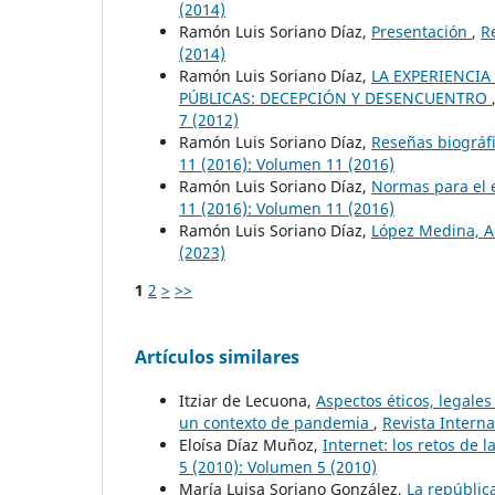
(2014)
Ramón Luis Soriano Díaz,
Presentación
,
R
(2014)
Ramón Luis Soriano Díaz,
LA EXPERIENCIA
PÚBLICAS: DECEPCIÓN Y DESENCUENTRO
7 (2012)
Ramón Luis Soriano Díaz,
Reseñas biográfi
11 (2016): Volumen 11 (2016)
Ramón Luis Soriano Díaz,
Normas para el 
11 (2016): Volumen 11 (2016)
Ramón Luis Soriano Díaz,
López Medina, 
(2023)
1
2
>
>>
Artículos similares
Itziar de Lecuona,
Aspectos éticos, legales 
un contexto de pandemia
,
Revista Interna
Eloísa Díaz Muñoz,
Internet: los retos de 
5 (2010): Volumen 5 (2010)
María Luisa Soriano González,
La república