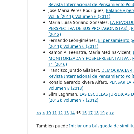
Revista Internacional de Pensamiento Polít
José María Pérez Rodríguez,
Balance y per
Vol. 6 (2011): Volumen 6 (2011)
María Luisa Soriano González,
LA REVOLUC
PERSPECTIVA DE SUS PROTAGONISTAS)
,
R
(2012)
Fernando León-Jiménez,
El pensamiento po
(2011): Volumen 6 (2011)
Ramón A. Feenstra, María Medina-Vicent,
MONITORIZADA Y POSREPRESENTATIVA
,
11 (2016)
Francisco Jurado Gilabert,
DEMOCRACIA 4.
Revista Internacional de Pensamiento Polít
Ronald Gerardo Rivera Alfaro,
PENSAR LA 
Volumen 8 (2013)
Slim Laghman,
LAS ESCUELAS JURÍDICAS
(2012): Volumen 7 (2012)
<<
<
10
11
12
13
14
15
16
17
18
19
>
>>
También puede
Iniciar una búsqueda de simili