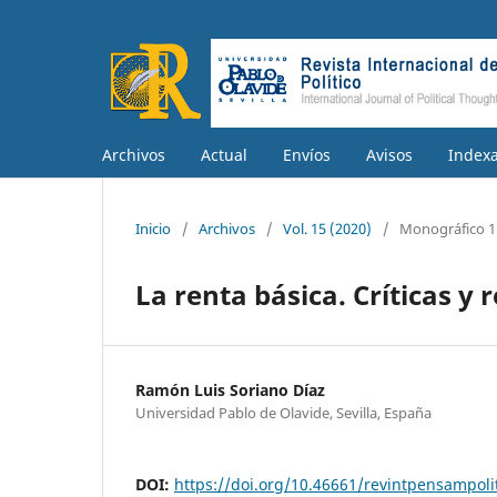
Archivos
Actual
Envíos
Avisos
Index
Inicio
/
Archivos
/
Vol. 15 (2020)
/
Monográfico 1
La renta básica. Críticas y r
Ramón Luis Soriano Díaz
Universidad Pablo de Olavide, Sevilla, España
DOI:
https://doi.org/10.46661/revintpensampoli