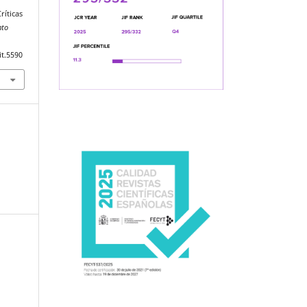
ríticas
nto
it.5590