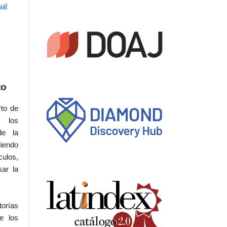
ual
to
rto de
s los
de la
iendo
culos,
sar la
torías
e los