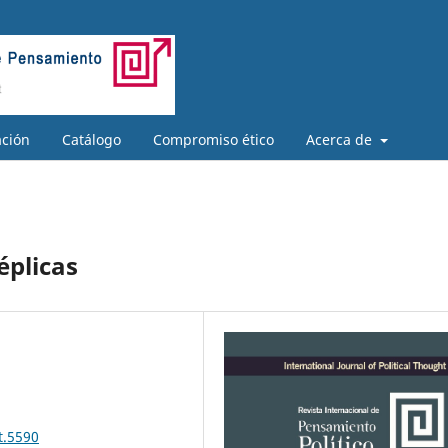
ación
Catálogo
Compromiso ético
Acerca de
éplicas
t.5590