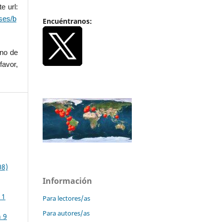
e url:
ses/b
Encuéntranos:
uno de
favor,
08)
Información
11
Para lectores/as
Para autores/as
n 9