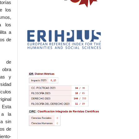
torías
e los
ismos,
a los
lita a
hos de
l de
 obra
eas y
rsidad
ículos
iginal
 Esta
 a la
a sin
dos de
iento-