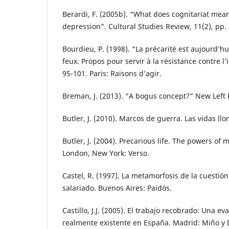
Berardi, F. (2005b). “What does cognitariat mea
depression”. Cultural Studies Review, 11(2), pp.
Bourdieu, P. (1998). “La précarité est aujourd’hu
feux. Propos pour servir à la résistance contre l’
95-101. Paris: Raisons d’agir.
Breman, J. (2013). “A bogus concept?” New Left 
Butler, J. (2010). Marcos de guerra. Las vidas ll
Butler, J. (2004). Precarious life. The powers of
London, New York: Verso.
Castel, R. (1997). La metamorfosis de la cuestión
salariado. Buenos Aires: Paidós.
Castillo, J.J. (2005). El trabajo recobrado: Una ev
realmente existente en España. Madrid: Miño y D