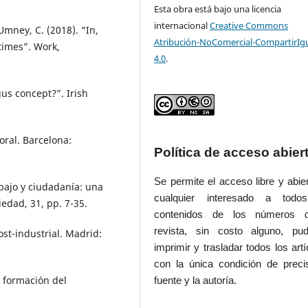
Esta obra está bajo una licencia
internacional
Creative Commons
 Umney, C. (2018). “In,
Atribución-NoComercial-CompartirIg
times”. Work,
4.0
.
gus concept?”. Irish
boral. Barcelona:
Política de acceso abier
Se permite el acceso libre y abie
rabajo y ciudadanía: una
cualquier interesado a todo
ciedad, 31, pp. 7-35.
contenidos de los números 
revista, sin costo alguno, pud
ost-industrial. Madrid:
imprimir y trasladar todos los artí
con la única condición de preci
a formación del
fuente y la autoría.