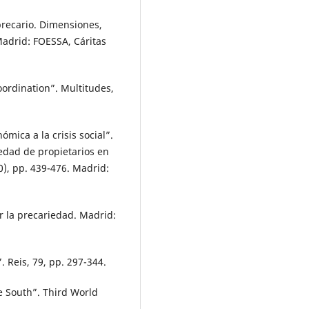
precario. Dimensiones,
Madrid: FOESSA, Cáritas
oordination”. Multitudes,
nómica a la crisis social”.
ciedad de propietarios en
0), pp. 439-476. Madrid:
r la precariedad. Madrid:
. Reis, 79, pp. 297-344.
e South”. Third World