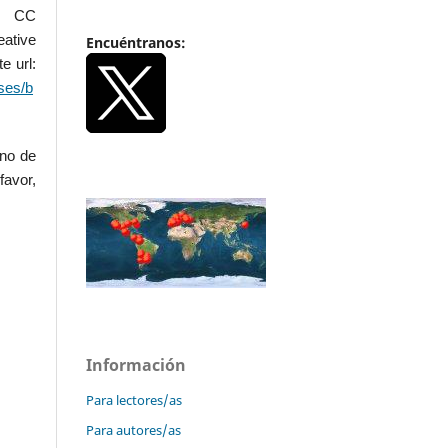
.0 CC
ative
Encuéntranos:
e url:
ses/b
uno de
favor,
Información
Para lectores/as
Para autores/as