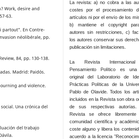
La revista: a) no cobra a las au
n? Work, desire and
costes por el procesamiento d
 57-63.
artículos ni por el envío de los m
b) mantiene el copyright par
i partout”. En Contre-
autores sin restricciones, c) faci
invasion néolibérale, pp.
los autores conservar sus derec
publicación sin limitaciones.
Review, 84, pp. 130-138.
La Revista Internaciona
Pensamiento Político es una
oradas. Madrid: Paidós.
original del Laboratorio de Id
Prácticas Políticas de la Unive
 mourning and violence.
Pablo de Olavide. Todos los art
incluidos en la Revista son obra or
 social. Una crónica del
de sus respectivas autorías.
Revista se ofrece libremente
comunidad científica y académic
aluación del trabajo
coste alguno y libera los conteni
ávila.
acuerdo a la licencia "Reconocim