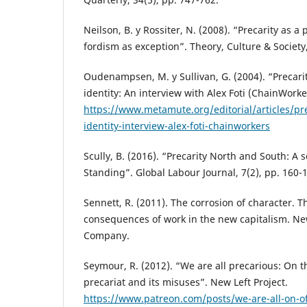
Neilson, B. y Rossiter, N. (2008). “Precarity as a p
fordism as exception”. Theory, Culture & Society,
Oudenampsen, M. y Sullivan, G. (2004). “Precar
identity: An interview with Alex Foti (ChainWorke
https://www.metamute.org/editorial/articles/p
identity-interview-alex-foti-chainworkers
Scully, B. (2016). “Precarity North and South: A 
Standing”. Global Labour Journal, 7(2), pp. 160-
Sennett, R. (2011). The corrosion of character. 
consequences of work in the new capitalism. Ne
Company.
Seymour, R. (2012). “We are all precarious: On t
precariat and its misuses”. New Left Project.
https://www.patreon.com/posts/we-are-all-on-o