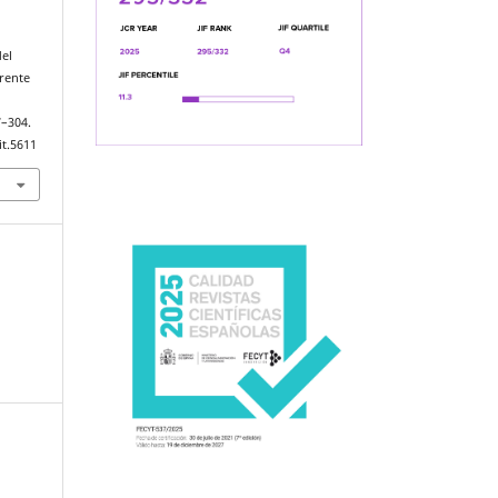
del
frente
7–304.
it.5611