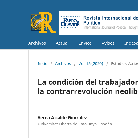
Archivos
Actual
Envíos
Avisos
Index
Inicio
/
Archivos
/
Vol. 15 (2020)
/
Estudios Vario
La condición del trabajador
la contrarrevolución neolib
Verna Alcalde González
Universitat Oberta de Catalunya, España