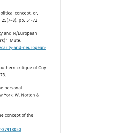
olitical concept, or,
 25(7–8), pp. 51-72.
ity and N/European
rs)”. Mute.
recarity-and-neuropean-
southern critique of Guy
173.
The personal
w York: W. Norton &
he concept of the
f-37918050