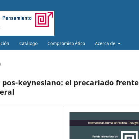
ación
Catálogo
Compromiso ético
Acerca de
s
 pos-keynesiano: el precariado frente
eral