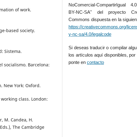
NoComercial-CompartirIgual 4
mation of work.
BY-NC-SA" del proyecto Cre
Commons dispuesta en la siguient
https://creativecommons.org/licen
ge-based society.
y-nc-sa/4.0/legalcode
Si deseas traducir o compilar alg
d: Sistema.
los artículos aquí disponibles, por 
ponte en
contacto
el socialismo. Barcelona:
sm. New York: Oxford.
 working class. London:
ar, M. Candea, H.
 (Eds.), The Cambridge