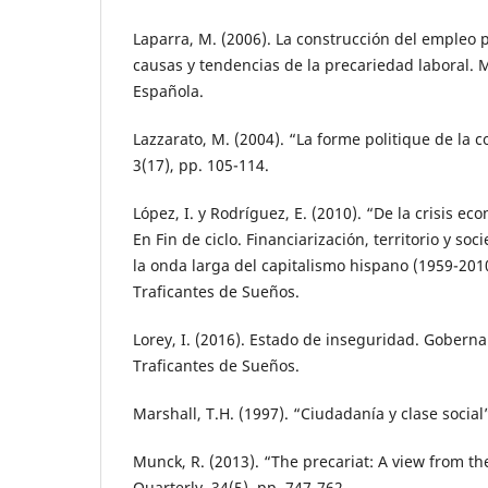
Laparra, M. (2006). La construcción del empleo 
causas y tendencias de la precariedad laboral. 
Española.
Lazzarato, M. (2004). “La forme politique de la c
3(17), pp. 105-114.
López, I. y Rodríguez, E. (2010). “De la crisis eco
En Fin de ciclo. Financiarización, territorio y so
la onda larga del capitalismo hispano (1959-201
Traficantes de Sueños.
Lorey, I. (2016). Estado de inseguridad. Goberna
Traficantes de Sueños.
Marshall, T.H. (1997). “Ciudadanía y clase social”
Munck, R. (2013). “The precariat: A view from th
Quarterly, 34(5), pp. 747-762.