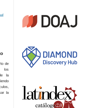
ual
to
rto de
s los
de la
iendo
culos,
sar la