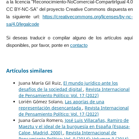
a la licencia "Reconocimiento-NoComercial-CompartirIgual 4.0
CC BY-NC-SA" del proyecto Creative Commons dispuesta en
la siguiente url:
https://creativecommons.org/licenses/by-nc-
sa/4.0/legalcode
Si deseas traducir o compilar alguno de los artículos aquí
disponibles, por favor, ponte en
contacto
Artículos similares
Juana María Gil Ruiz,
El mundo jurídico ante los
desafíos de la sociedad digital
,
Revista Internacional
de Pensamiento Político: Vol. 17 (2022)
Lorién Gómez Solano,
Las aporías de una
representación desencantada
,
Revista Internacional
de Pensamiento Político: Vol. 17 (2022)
Juana García Romero,
José Luis Villacañas, Ramiro de
Maeztu y el ideal de la burguesía en España (Espasa-
Calpe, Madrid, 2000)
,
Revista Internacional de
Pensamiento Político: Vol. 9 (2014): Volumen 9 (2014)