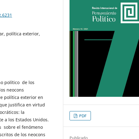
t.6231
, política exterior,
ho político de los
los neocons
 política exterior en
ue justifica en virtud
cráticos: la
PDF
e a los Estados Unidos.
as sobre el fenómeno
scritos de los neocons
Publicado