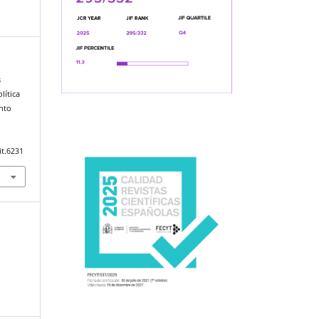
s
lítica
nto
it.6231