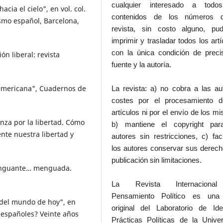
cualquier interesado a todo
acia el cielo", en vol. col.
contenidos de los números 
smo español, Barcelona,
revista, sin costo alguno, pud
imprimir y trasladar todos los artí
con la única condición de preci
ón liberal: revista
fuente y la autoría.
 americana", Cuadernos de
La revista: a) no cobra a las au
costes por el procesamiento d
artículos ni por el envío de los m
ianza por la libertad. Cómo
b) mantiene el copyright par
nte nuestra libertad y
autores sin restricciones, c) faci
los autores conservar sus derec
publicación sin limitaciones.
 menguante… menguada.
La Revista Internaciona
Pensamiento Político es una
 del mundo de hoy", en
original del Laboratorio de Id
s españoles? Veinte años
Prácticas Políticas de la Unive