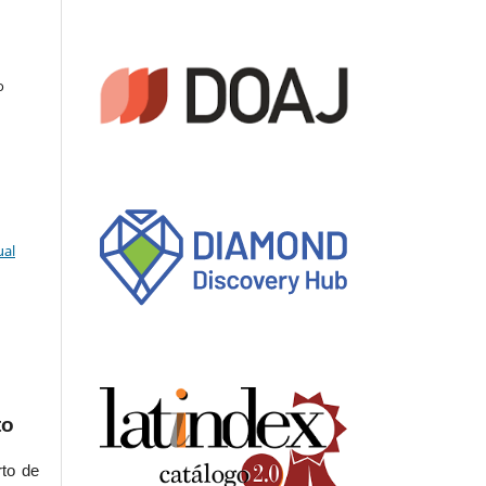
o
ual
to
rto de