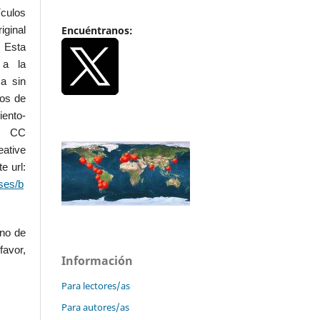
ículos
Encuéntranos:
iginal
 Esta
 a la
a sin
dos de
iento-
.0 CC
ative
e url:
ses/b
uno de
favor,
Información
Para lectores/as
Para autores/as