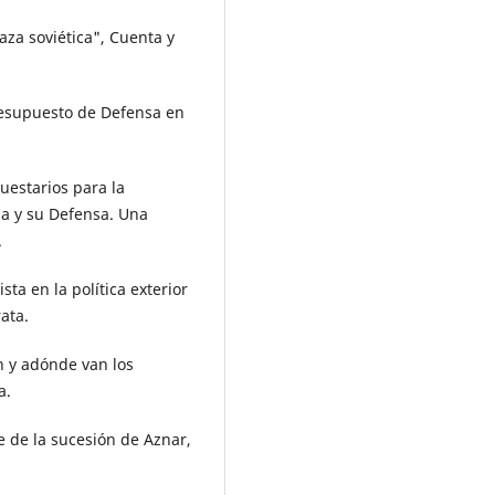
za soviética", Cuenta y
 Presupuesto de Defensa en
uestarios para la
aña y su Defensa. Una
.
sta en la política exterior
ata.
n y adónde van los
a.
ve de la sucesión de Aznar,