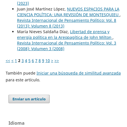
(2023)
Juan José Martínez López,
NUEVOS ESPACIOS PARA LA
CIENCIA POLÍTICA: UNA REVISIÓN DE MONTESQUIEU
,
Revista Internacional de Pensamiento Político: Vol. 8
(2013): Volumen 8 (2013)
María Nieves Saldaña Díaz,
Libertad de prensa y
energía política en la Areopagítica de John Milton
,
Revista Internacional de Pensamiento Político: Vol. 3
(2008): Volumen 3 (2008)
<<
<
1
2
3
4
5
6
7
8
9
10
>
>>
También puede
Iniciar una búsqueda de similitud avanzada
para este artículo.
Enviar un artículo
Idioma