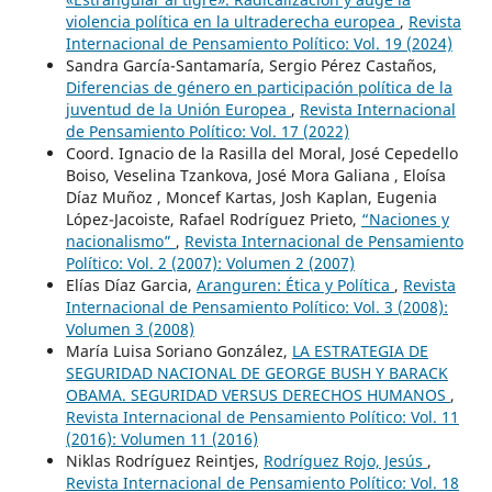
violencia política en la ultraderecha europea
,
Revista
Internacional de Pensamiento Político: Vol. 19 (2024)
Sandra García-Santamaría, Sergio Pérez Castaños,
Diferencias de género en participación política de la
juventud de la Unión Europea
,
Revista Internacional
de Pensamiento Político: Vol. 17 (2022)
Coord. Ignacio de la Rasilla del Moral, José Cepedello
Boiso, Veselina Tzankova, José Mora Galiana , Eloísa
Díaz Muñoz , Moncef Kartas, Josh Kaplan, Eugenia
López-Jacoiste, Rafael Rodríguez Prieto,
“Naciones y
nacionalismo”
,
Revista Internacional de Pensamiento
Político: Vol. 2 (2007): Volumen 2 (2007)
Elías Díaz Garcia,
Aranguren: Ética y Política
,
Revista
Internacional de Pensamiento Político: Vol. 3 (2008):
Volumen 3 (2008)
María Luisa Soriano González,
LA ESTRATEGIA DE
SEGURIDAD NACIONAL DE GEORGE BUSH Y BARACK
OBAMA. SEGURIDAD VERSUS DERECHOS HUMANOS
,
Revista Internacional de Pensamiento Político: Vol. 11
(2016): Volumen 11 (2016)
Niklas Rodríguez Reintjes,
Rodríguez Rojo, Jesús
,
Revista Internacional de Pensamiento Político: Vol. 18