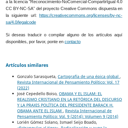
a la licencia "Reconocimiento-NoComercial-CompartirIgual 4.0
CC BY-NC-SA" del proyecto Creative Commons dispuesta en
la siguiente url:
https://creativecommons.org/licenses/by-nc-
sa/4.0/legalcode
Si deseas traducir o compilar alguno de los artículos aquí
disponibles, por favor, ponte en
contacto
Artículos similares
Gonzalo Sarasqueta,
Cartografía de una épica global
,
Revista Internacional de Pensamiento Político: Vol. 17
(2022)
José Cepedello Boiso,
OBAMA Y EL ISLAM: EL
REALISMO CRISTIANO EN LA RETÓRICA DEL DISCURSO
Y LA PRAXIS POLÍTICA DEL PRESIDENTE BARACK H.
OBAMA ANTE EL ISLAM
,
Revista Internacional de
Pensamiento Político: Vol. 9 (2014): Volumen 9 (2014)
Lorién Gómez Solano, Ismael Seijo Boado,
«Estrangular al tigre». Radicalización y auge la