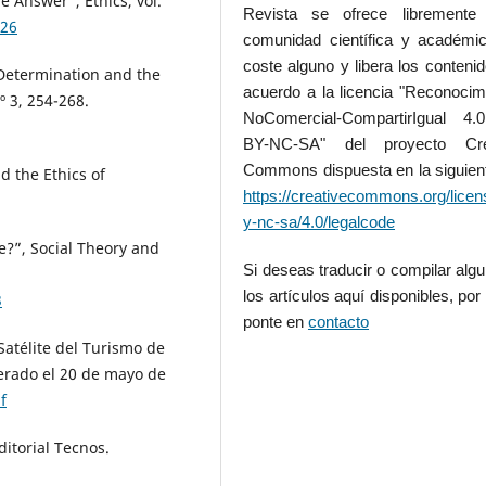
e Answer”, Ethics, vol.
Revista se ofrece libremente
626
comunidad científica y académic
coste alguno y libera los conteni
f-Determination and the
acuerdo a la licencia "Reconocim
º 3, 254-268.
NoComercial-CompartirIgual 4
BY-NC-SA" del proyecto Cre
Commons dispuesta en la siguient
d the Ethics of
https://creativecommons.org/licen
y-nc-sa/4.0/legalcode
e?”, Social Theory and
Si deseas traducir o compilar alg
los artículos aquí disponibles, por 
3
ponte en
contacto
Satélite del Turismo de
perado el 20 de mayo de
f
ditorial Tecnos.