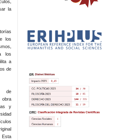
culos,
sar la
torías
e los
ismos,
a los
lita a
hos de
l de
 obra
eas y
rsidad
ículos
iginal
 Esta