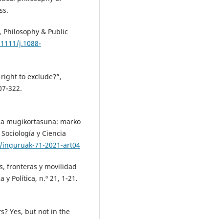
ss.
, Philosophy & Public
.1111/j.1088-
 right to exclude?”,
307-322.
iza mugikortasuna: marko
Sociología y Ciencia
3/inguruak-71-2021-art04
s, fronteras y movilidad
y Política, n.º 21, 1-21.
s? Yes, but not in the