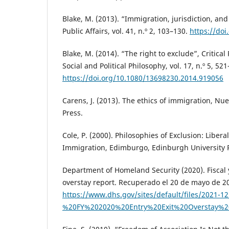
Blake, M. (2013). “Immigration, jurisdiction, an
Public Affairs, vol. 41, n.º 2, 103–130.
https://do
Blake, M. (2014). “The right to exclude”, Critical
Social and Political Philosophy, vol. 17, n.º 5, 521
https://doi.org/10.1080/13698230.2014.919056
Carens, J. (2013). The ethics of immigration, Nu
Press.
Cole, P. (2000). Philosophies of Exclusion: Libera
Immigration, Edimburgo, Edinburgh University 
Department of Homeland Security (2020). Fiscal 
overstay report. Recuperado el 20 de mayo de 2
https://www.dhs.gov/sites/default/files/2021-
%20FY%202020%20Entry%20Exit%20Overstay%20