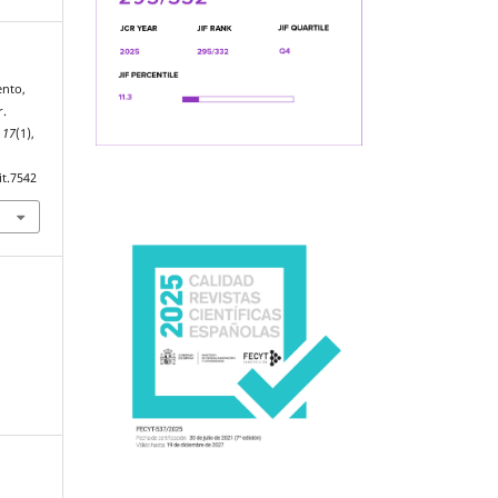
ento,
r.
,
17
(1),
it.7542