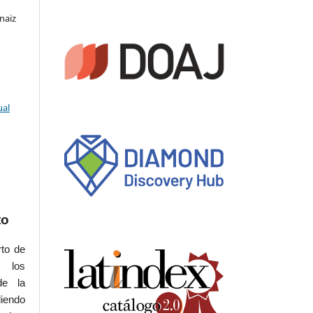
naiz
ual
to
rto de
s los
de la
iendo