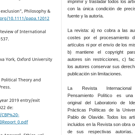
imprimir y trasladar todos los artí
con la única condición de preci
d exclusion”, Philosophy &
fuente y la autoría.
i.org/10.1111/papa.12012
La revista: a) no cobra a las au
 Review of International
costes por el procesamiento d
-537.
artículos ni por el envío de los m
b) mantiene el copyright par
eva York, Oxford University
autores sin restricciones, c) faci
los autores conservar sus derec
publicación sin limitaciones.
l Political Theory and
Press.
La Revista Internaciona
Pensamiento Político es una
year 2019 entry/exit
original del Laboratorio de Id
022 de:
Prácticas Políticas de la Unive
12/CBP%20-
Pablo de Olavide. Todos los art
Report_0.pdf
incluidos en la Revista son obra or
de sus respectivas autorías.