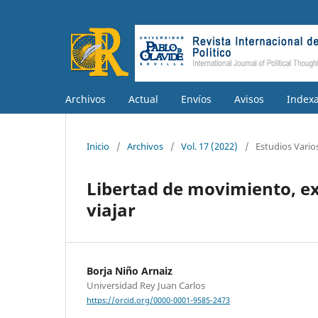
Archivos
Actual
Envíos
Avisos
Index
Inicio
/
Archivos
/
Vol. 17 (2022)
/
Estudios Vario
Libertad de movimiento, ex
viajar
Borja Niño Arnaiz
Universidad Rey Juan Carlos
https://orcid.org/0000-0001-9585-2473