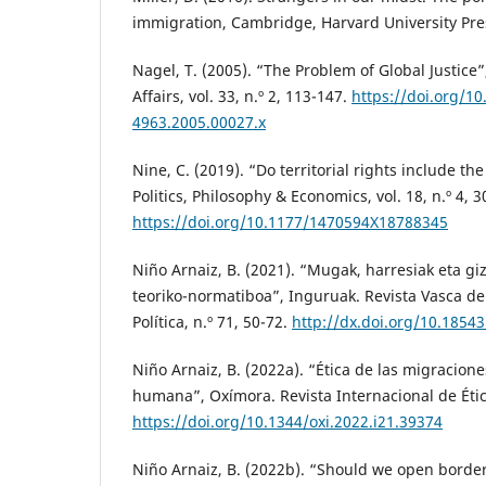
immigration, Cambridge, Harvard University Pre
Nagel, T. (2005). “The Problem of Global Justice”
Affairs, vol. 33, n.º 2, 113-147.
https://doi.org/10
4963.2005.00027.x
Nine, C. (2019). “Do territorial rights include the
Politics, Philosophy & Economics, vol. 18, n.º 4, 
https://doi.org/10.1177/1470594X18788345
Niño Arnaiz, B. (2021). “Mugak, harresiak eta g
teoriko-normatiboa”, Inguruak. Revista Vasca de 
Política, n.º 71, 50-72.
http://dx.doi.org/10.1854
Niño Arnaiz, B. (2022a). “Ética de las migracione
humana”, Oxímora. Revista Internacional de Ética 
https://doi.org/10.1344/oxi.2022.i21.39374
Niño Arnaiz, B. (2022b). “Should we open border