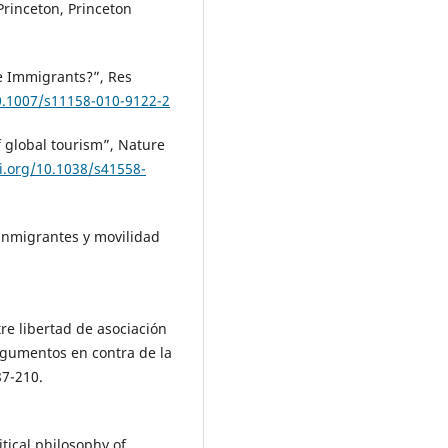
Princeton, Princeton
de Immigrants?”, Res
10.1007/s11158-010-9122-2
f global tourism”, Nature
oi.org/10.1038/s41558-
 inmigrantes y movilidad
re libertad de asociación
argumentos en contra de la
87-210.
itical philosophy of