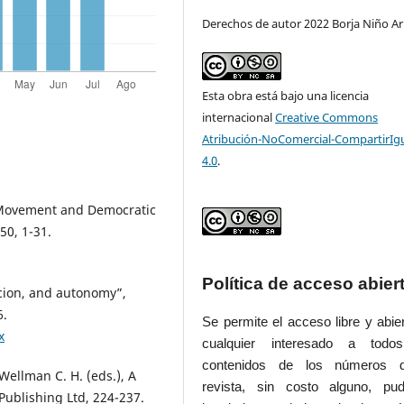
Derechos de autor 2022 Borja Niño Ar
Esta obra está bajo una licencia
internacional
Creative Commons
Atribución-NoComercial-CompartirIg
4.0
.
f Movement and Democratic
50, 1-31.
Política de acceso abier
ercion, and autonomy”,
6.
Se permite el acceso libre y abie
x
cualquier interesado a todo
contenidos de los números 
 Wellman C. H. (eds.), A
revista, sin costo alguno, pud
Publishing Ltd, 224-237.