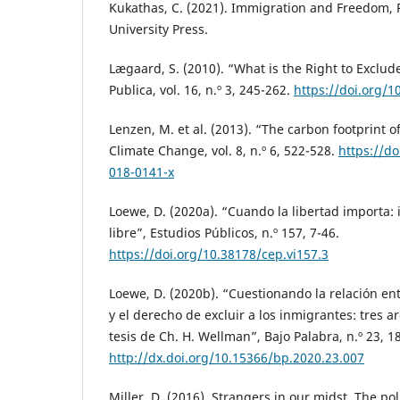
Kukathas, C. (2021). Immigration and Freedom, 
University Press.
Lægaard, S. (2010). “What is the Right to Exclu
Publica, vol. 16, n.º 3, 245-262.
https://doi.org/
Lenzen, M. et al. (2013). “The carbon footprint o
Climate Change, vol. 8, n.º 6, 522-528.
https://d
018-0141-x
Loewe, D. (2020a). “Cuando la libertad importa:
libre”, Estudios Públicos, n.º 157, 7-46.
https://doi.org/10.38178/cep.vi157.3
Loewe, D. (2020b). “Cuestionando la relación ent
y el derecho de excluir a los inmigrantes: tres 
tesis de Ch. H. Wellman”, Bajo Palabra, n.º 23, 1
http://dx.doi.org/10.15366/bp.2020.23.007
Miller, D. (2016). Strangers in our midst. The pol