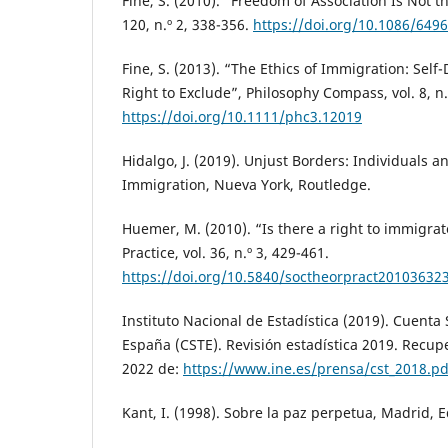
Fine, S. (2010). “Freedom of Association Is Not th
120, n.º 2, 338-356.
https://doi.org/10.1086/649
Fine, S. (2013). “The Ethics of Immigration: Sel
Right to Exclude”, Philosophy Compass, vol. 8, n.
https://doi.org/10.1111/phc3.12019
Hidalgo, J. (2019). Unjust Borders: Individuals an
Immigration, Nueva York, Routledge.
Huemer, M. (2010). “Is there a right to immigrat
Practice, vol. 36, n.º 3, 429-461.
https://doi.org/10.5840/soctheorpract20103632
Instituto Nacional de Estadística (2019). Cuenta 
España (CSTE). Revisión estadística 2019. Recu
2022 de:
https://www.ine.es/prensa/cst_2018.pd
Kant, I. (1998). Sobre la paz perpetua, Madrid, E