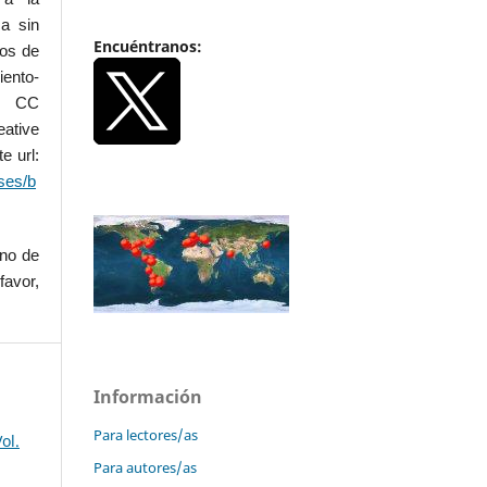
a sin
Encuéntranos:
dos de
iento-
.0 CC
ative
e url:
ses/b
uno de
favor,
Información
Para lectores/as
ol.
Para autores/as