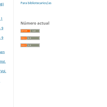
Para bibliotecarios/as
08)
11
Número actual
n 9
n 9
men
Vol.
Vol.
8