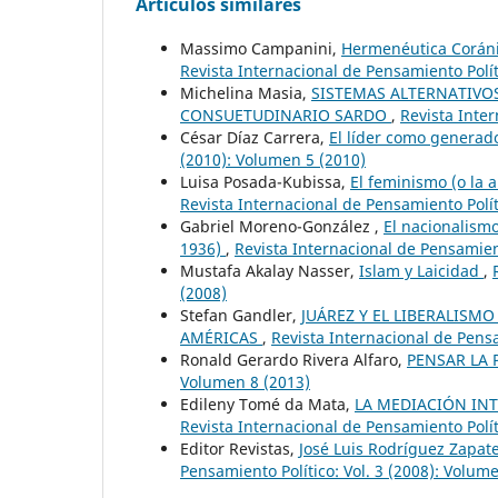
Artículos similares
Massimo Campanini,
Hermenéutica Coráni
Revista Internacional de Pensamiento Polít
Michelina Masia,
SISTEMAS ALTERNATIVO
CONSUETUDINARIO SARDO
,
Revista Inter
César Díaz Carrera,
El líder como generad
(2010): Volumen 5 (2010)
Luisa Posada-Kubissa,
El feminismo (o la
Revista Internacional de Pensamiento Polít
Gabriel Moreno-González ,
El nacionalismo
1936)
,
Revista Internacional de Pensamient
Mustafa Akalay Nasser,
Islam y Laicidad
,
(2008)
Stefan Gandler,
JUÁREZ Y EL LIBERALISM
AMÉRICAS
,
Revista Internacional de Pensa
Ronald Gerardo Rivera Alfaro,
PENSAR LA 
Volumen 8 (2013)
Edileny Tomé da Mata,
LA MEDIACIÓN IN
Revista Internacional de Pensamiento Polít
Editor Revistas,
José Luis Rodríguez Zapat
Pensamiento Político: Vol. 3 (2008): Volum