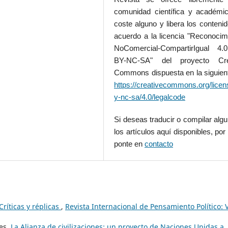
comunidad científica y académic
coste alguno y libera los conteni
acuerdo a la licencia "Reconocim
NoComercial-CompartirIgual 4
BY-NC-SA" del proyecto Cre
Commons dispuesta en la siguient
https://creativecommons.org/licen
y-nc-sa/4.0/legalcode
Si deseas traducir o compilar alg
los artículos aquí disponibles, por 
ponte en
contacto
Críticas y réplicas
,
Revista Internacional de Pensamiento Político: V
les,
La Alianza de civilizaciones: un proyecto de Naciones Unidas a