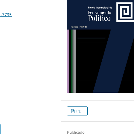
t.7735
PDF
Publicado