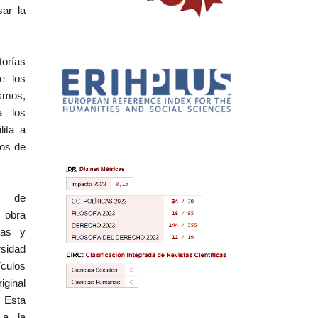
sar la
torías
e los
ismos,
a los
lita a
hos de
l de
 obra
eas y
rsidad
ículos
iginal
 Esta
 a la