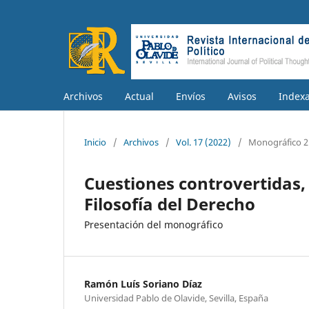
Archivos
Actual
Envíos
Avisos
Index
Inicio
/
Archivos
/
Vol. 17 (2022)
/
Monográfico 2
Cuestiones controvertidas, 
Filosofía del Derecho
Presentación del monográfico
Ramón Luís Soriano Díaz
Universidad Pablo de Olavide, Sevilla, España