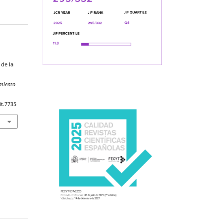
 de la
amiento
it.7735