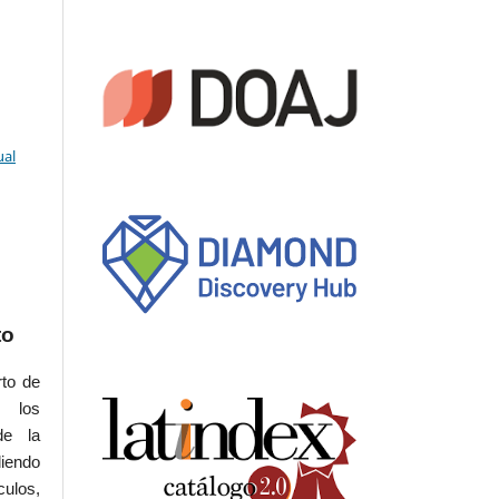
ual
to
rto de
s los
de la
iendo
culos,