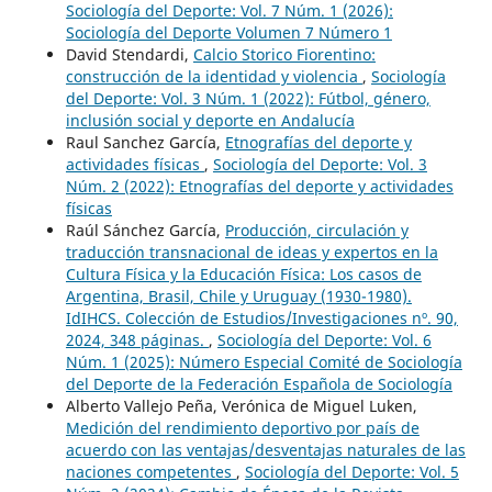
Sociología del Deporte: Vol. 7 Núm. 1 (2026):
Sociología del Deporte Volumen 7 Número 1
David Stendardi,
Calcio Storico Fiorentino:
construcción de la identidad y violencia
,
Sociología
del Deporte: Vol. 3 Núm. 1 (2022): Fútbol, género,
inclusión social y deporte en Andalucía
Raul Sanchez García,
Etnografías del deporte y
actividades físicas
,
Sociología del Deporte: Vol. 3
Núm. 2 (2022): Etnografías del deporte y actividades
físicas
Raúl Sánchez García,
Producción, circulación y
traducción transnacional de ideas y expertos en la
Cultura Física y la Educación Física: Los casos de
Argentina, Brasil, Chile y Uruguay (1930-1980).
IdIHCS. Colección de Estudios/Investigaciones nº. 90,
2024, 348 páginas.
,
Sociología del Deporte: Vol. 6
Núm. 1 (2025): Número Especial Comité de Sociología
del Deporte de la Federación Española de Sociología
Alberto Vallejo Peña, Verónica de Miguel Luken,
Medición del rendimiento deportivo por país de
acuerdo con las ventajas/desventajas naturales de las
naciones competentes
,
Sociología del Deporte: Vol. 5