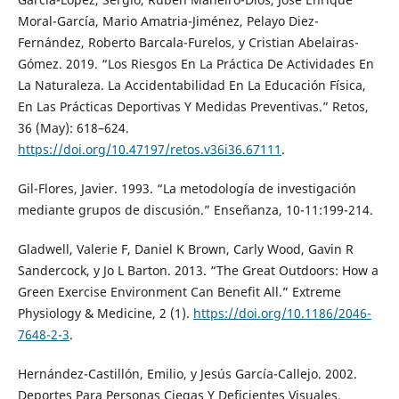
Moral-García, Mario Amatria-Jiménez, Pelayo Diez-
Fernández, Roberto Barcala-Furelos, y Cristian Abelairas-
Gómez. 2019. “Los Riesgos En La Práctica De Actividades En
La Naturaleza. La Accidentabilidad En La Educación Física,
En Las Prácticas Deportivas Y Medidas Preventivas.” Retos,
36 (May): 618–624.
https://doi.org/10.47197/retos.v36i36.67111
.
Gil-Flores, Javier. 1993. “La metodología de investigación
mediante grupos de discusión.” Enseñanza, 10-11:199-214.
Gladwell, Valerie F, Daniel K Brown, Carly Wood, Gavin R
Sandercock, y Jo L Barton. 2013. “The Great Outdoors: How a
Green Exercise Environment Can Benefit All.” Extreme
Physiology & Medicine, 2 (1).
https://doi.org/10.1186/2046-
7648-2-3
.
Hernández-Castillón, Emilio, y Jesús García-Callejo. 2002.
Deportes Para Personas Ciegas Y Deficientes Visuales.