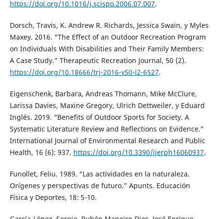
https://doi.org/10.1016/j.scispo.2006.07.007
.
Dorsch, Travis, K. Andrew R. Richards, Jessica Swain, y Myles
Maxey. 2016. “The Effect of an Outdoor Recreation Program
on Individuals With Disabilities and Their Family Members:
A Case Study.” Therapeutic Recreation Journal, 50 (2).
https://doi.org/10.18666/trj-2016-v50-i2-6527
.
Eigenschenk, Barbara, Andreas Thomann, Mike McClure,
Larissa Davies, Maxine Gregory, Ulrich Dettweiler, y Eduard
Inglés. 2019. “Benefits of Outdoor Sports for Society. A
Systematic Literature Review and Reflections on Evidence.”
International Journal of Environmental Research and Public
Health, 16 (6): 937.
https://doi.org/10.3390/ijerph16060937
.
Funollet, Feliu. 1989. “Las actividades en la naturaleza.
Orígenes y perspectivas de futuro.” Apunts. Educación
Física y Deportes, 18: 5-10.
García-López, Sergio, Rubén Maneiro-Dios, José Enrique