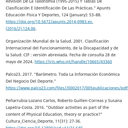
Revisión De La Taxonomía (1995-2015) Y Tablas De
Clasificación E Identificación De Las Prácticas.” Apunts
Educación Física Y Deportes, 124 (January): 53–88.
https://doi.org/10.5672/apunts.2014-0983.es.
(2016/2).124.06
.
Organización Mundial de la Salud. 2001. Clasificación
Internacional del Funcionamiento, de la Discapacidad y de
la Salud: CIF : versión abreviada. Fecha de consulta 28 de
mayo de 2024.
https://iris.who.int/handle/10665/43360
Palco23. 2017. “Barómetro. Toda La Información Económica
Del Negocio Del Deporte.”
https://www.palco23.com/files//0002017/005publicaciones/pd
Peñarrubia-Lozano Carlos, Roberto Guillen-Correas y Susana
Lapetra-Costa. 2016. "Outdoor activities as part of the
content of Physical Education, theory or practice?"
Cultura_Ciencia_Deporte, 11(31): 27-36.
https://doi.org/10.12800/ccd.v11i31.640