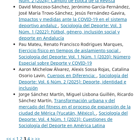
Núm. 2 (2024): Cambio de Época de la Revista
David Moscoso-Sánchez, Jerónimo García-Fernández,
José María Trovo-Sánchez, Jesús Fernández-Gavira,
Impactos y medidas ante la COVID-19 en el sistema
deportivo andaluz
,
Sociología del Deporte: Vol. 3
Núm. 1 (2022): Fútbol, género, inclusión social y
deporte en Andalucía
Pau Mateu, Renato Francisco Rodrigues Marques,
Ejercicio físico en tiempos de aislamiento social
,
Sociología del Deporte: Vol. 1 Núm. 1 (2020): Número
Especial sobre Deporte y COVID-19
Aaron Michelow Álvarez, Alexis Sossa Rojas, Catalina
Osorio Lavin,
Cuerpos en Diferencia:
,
Sociología del
Deporte: Vol. 6 Núm. 2 (2025): Deporte, identidad e
inclusión
Jorge Sánchez Martín, Miguel Lisbona Guillén, Ricardo
Sánchez Martín,
Transformación urbana y del
mercado del fitness en el proceso de expansión de la
ciudad de Mérica (Yucatán, México).
,
Sociología del
Deporte: Vol. 4 Núm. 1 (2023): Cuestiones de
Sociología del Deporte en América Latina
<<
<
1
2
3
4
>
>>