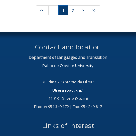
<<
<
1
2
>
>>
Contact and location
Department of Languages and Translation
Pablo de Olavide University
Building 2 "Antonio de Ulloa"
Utrera road, km.1
41013 - Seville (Spain)
Phone: 954 349 172 | Fax: 954 349 817
Links of interest