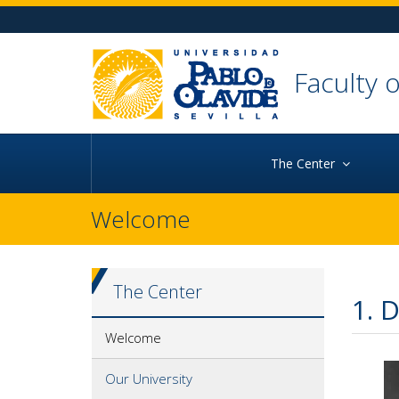
Ir al contenido principal de la página
Ir a la cabecera de la página (alt + c)
Ir al pie de la página (alt + p)
Ir al menú principal (alt + u)
Faculty 
The Center
Welcome
The Center
1. 
Welcome
Our University