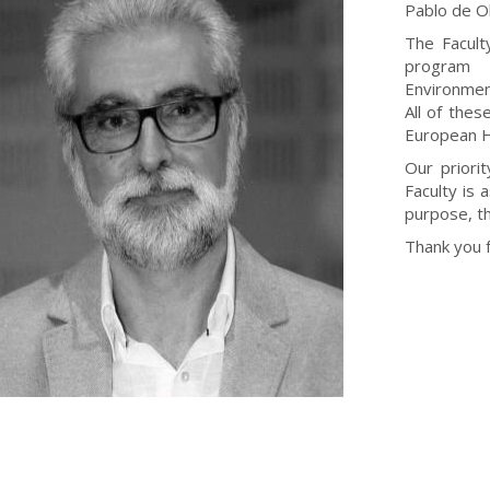
Pablo de Ol
The Facult
program 
Environmen
All of the
European H
Our priori
Faculty is 
purpose, th
Thank you f