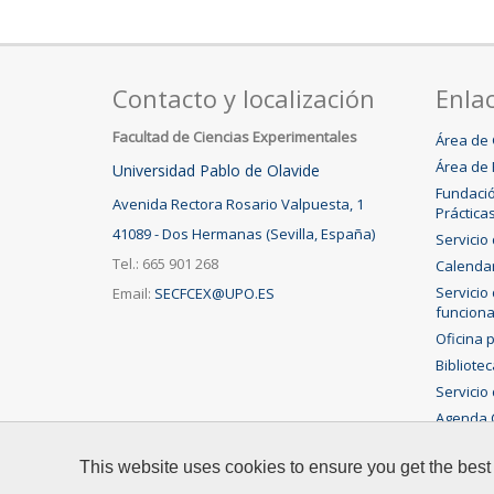
Contacto y localización
Enlac
Facultad de Ciencias Experimentales
Área de 
Área de 
Universidad Pablo de Olavide
Fundació
Avenida Rectora Rosario Valpuesta, 1
Práctica
41089 - Dos Hermanas (Sevilla, España)
Servicio
Tel.: 665 901 268
Calenda
Servicio
Email:
SECFCEX@UPO.ES
funciona
Oficina 
Bibliote
Servicio 
Agenda C
This website uses cookies to ensure you get the best