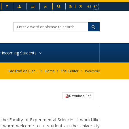
ome
FAQ
Sitemap
Contact
Accesibility
Search
RSS
Facebook
Twitter
Ir a la versión en españ
Go to the english v
es
en
Search
r Incoming Students
Facultad de Ciencias Experimentales
Home
The Center
Welcome
Download Pdf
the Faculty of Experimental Sciences, I would like
a warm welcome to all students in the University