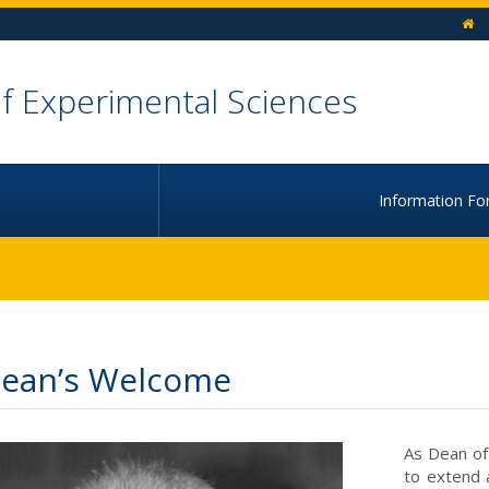
h
of Experimental Sciences
Information Fo
Dean’s Welcome
As Dean of 
to extend 