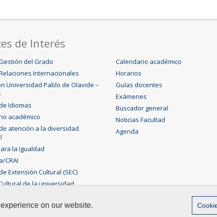
es de Interés
Gestión del Grado
Calendario académico
Relaciones Internacionales
Horarios
n Universidad Pablo de Olavide –
Guías docentes
s
Exámenes
 de Idiomas
Buscador general
rio académico
Noticias Facultad
 de atención a la diversidad
Agenda
l
para la Igualdad
ca/CRAI
de Extensión Cultural (SEC)
ultural de la universidad
 experience on our website.
Cookie