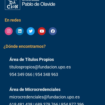
En redes
Instagram
Linkedin
Twitter
Youtube
Facebook
¿Dónde encontrarnos?
Área de Títulos Propios
titulospropios@fundacion.upo.es
954 349 066 | 954 348 963
Área de Microcredenciales
microcredenciales@fundacion.upo.es
618 481 438 | 689 379 766 | 954 977 396