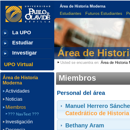
Área de Historia Moderna
Estudiantes
Futuros Estudiantes
P
La UPO
Estudiar
Área de Histor
Investigar
Usted se encuentra en:
Área de Historia
UPO Virtual
Miembros
Área de Historia
Moderna
Actividades
Personal del área
Noticias
Manuel Herrero Sánche
Miembros
Catedrático de Histori
??? NavText ???
Investigación
Bethany Aram
Docencia