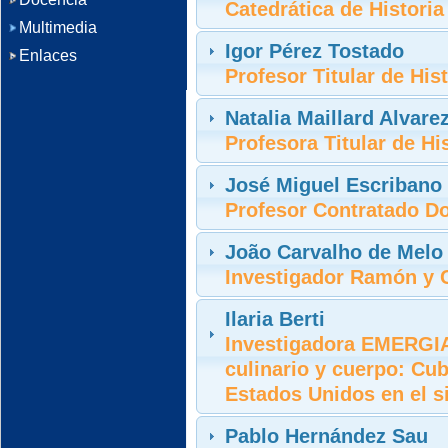
Catedrática de Histori
Multimedia
Igor Pérez Tostado
Enlaces
Profesor Titular de Hi
Natalia Maillard Alvare
Profesora Titular de H
José Miguel Escribano
Profesor Contratado D
João Carvalho de Melo 
Investigador Ramón y C
Ilaria Berti
Investigadora EMERGIA
culinario y cuerpo: Cub
Estados Unidos en el s
Pablo Hernández Sau