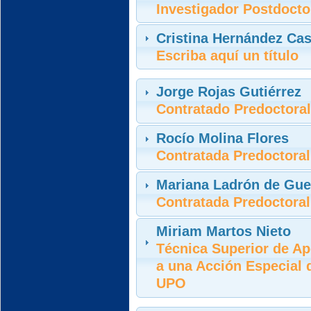
Investigador Postdocto
Cristina Hernández Ca
Escriba aquí un título
Jorge Rojas Gutiérrez
Contratado Predoctora
Rocío Molina Flores
Contratada Predoctoral
Mariana Ladrón de Gu
Contratada Predoctora
Miriam Martos Nieto
Técnica Superior de Ap
a una Acción Especial 
UPO