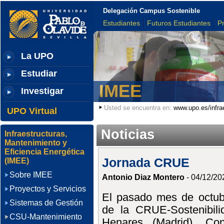
Delegación Campus Sostenible
Estudiantes
Futuros Estudiantes
P
La UPO
Estudiar
IMEE
Investigar
Usted se encuentra en:
www.upo.es/infra
UPO Virtual
Noticias
Infraestructuras,
Mantenimiento y
Eficiencia Energética
Jornada CRUE
(IMEE)
Sobre IMEE
Antonio Diaz Montero
- 04/12/20
Proyectos y Servicios
El pasado mes de octub
Sistemas de Gestión
de la CRUE-Sostenibili
CSU-Mantenimiento
Henares (Madrid). Co