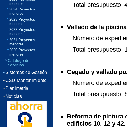
Total presupuesto: 47
menores
2024 Proyectos
menores
2023 Proyectos
menores
Vallado de la piscina 
2022 Proyectos
menores
Número de expedient
2021 Proyectos
menores
Total presupuesto: 11
2020 Proyectos
menores
Catálogo de
Servicios
Cegado y vallado poz
Sistemas de Gestión
CSU-Mantenimiento
Número de expedient
Planimetria
Total presupuesto: 8.
Noticias
Reforma de pintura 
edificios 10, 12 y 42.