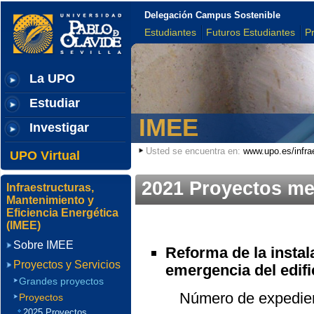
Delegación Campus Sostenible
Estudiantes
Futuros Estudiantes
P
La UPO
Estudiar
IMEE
Investigar
Usted se encuentra en:
www.upo.es/infra
UPO Virtual
2021 Proyectos m
Infraestructuras,
Mantenimiento y
Eficiencia Energética
(IMEE)
Sobre IMEE
Reforma de la insta
Proyectos y Servicios
emergencia del edifi
Grandes proyectos
Número de expedient
Proyectos
2025 Proyectos