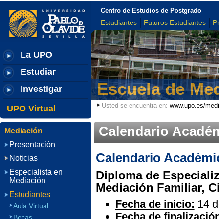
Centro de Estudios de Postgrado
Estudiantes
Futuros Estudiantes
P
La UPO
Estudiar
Escuela de Me
Investigar
Usted se encuentra en:
www.upo.es/medi
UPO Virtual
Calendario Acadé
Mediación
Presentación
Calendario Académi
Noticias
Especialista en
Diploma de Especializ
Mediación
Mediación Familiar, Ci
Estudiantes
Fecha de inicio:
14 d
Aula Virtual
Fecha de finalizació
Becas