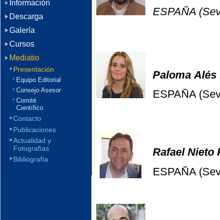
Información
ESPAÑA (Sevi
Descarga
Galería
Cursos
Mediatio
Presentación
Paloma Alés
Equipo Editorial
Consejo Asesor
ESPAÑA (Sevi
Comité
Científico
Contacto
Publicaciones
Actualidad y
Fotografías
Rafael Nieto 
Bibliografía
ESPAÑA (Sevi