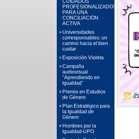
CUIDADOS
PROFESIONALIZADOS
PARA UNA
CONCILIACIÓN
ACTIVA
Universidades
corresponsables: un
camino hacia el bien
cuidar
Exposición Violeta
Campaña
audiovisual
"Aprendiendo en
Igualdad"
Premio en Estudios
de Género
Plan Estratégico para
la Igualdad de
Género
Hombres por la
Igualdad-UPO