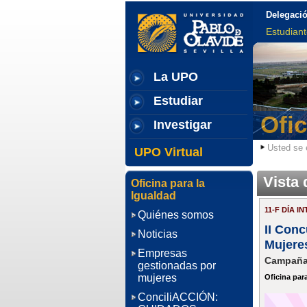
Delegació
Estudian
La UPO
Estudiar
Ofic
Investigar
Usted se 
UPO Virtual
Vista 
Oficina para la
Igualdad
11-F DÍA 
Quiénes somos
II Conc
Noticias
Mujeres
Empresas
Campaña
gestionadas por
mujeres
Oficina par
ConciliACCIÓN: