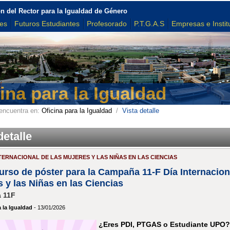
n del Rector para la Igualdad de Género
tes
Futuros Estudiantes
Profesorado
P.T.G.A.S
Empresas e Instit
ina para la Igualdad
encuentra en:
Oficina para la Igualdad
/
Vista detalle
detalle
INTERNACIONAL DE LAS MUJERES Y LAS NIÑAS EN LAS CIENCIAS
urso de póster para la Campaña 11-F Día Internacion
 y las Niñas en las Ciencias
 11F
a la Igualdad
- 13/01/2026
¿Eres PDI, PTGAS o Estudiante UPO