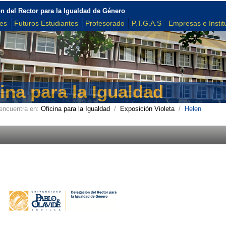
n del Rector para la Igualdad de Género
tes
Futuros Estudiantes
Profesorado
P.T.G.A.S
Empresas e Instit
ina para la Igualdad
encuentra en:
Oficina para la Igualdad
/
Exposición Violeta
/
Helen