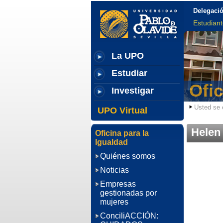
Delegació
Estudian
La UPO
Estudiar
Ofic
Investigar
Usted se 
UPO Virtual
Helen
Oficina para la
Igualdad
Quiénes somos
Noticias
Empresas
gestionadas por
mujeres
ConciliACCIÓN: