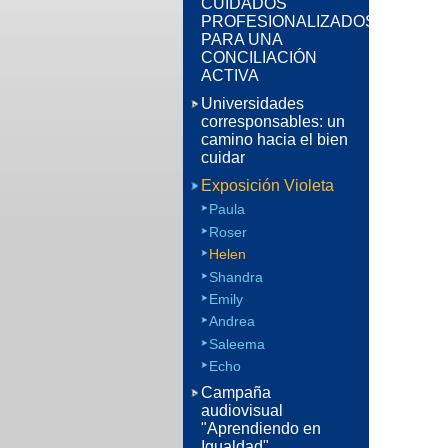
CUIDADOS
PROFESIONALIZADOS
PARA UNA
CONCILIACIÓN
ACTIVA
Universidades
corresponsables: un
camino hacia el bien
cuidar
Exposición Violeta
Paula
Roser
Helen
Shandra
Emily
Andrea
Saleema
Echo
Campaña
audiovisual
"Aprendiendo en
Igualdad"