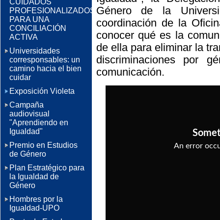
CUIDADOS
Género de la Univers
PROFESIONALIZADOS
PARA UNA
coordinación de la Ofici
CONCILIACIÓN
conocer qué es la comuni
ACTIVA
de ella para eliminar la tr
Universidades
discriminaciones por g
corresponsables: un
camino hacia el bien
comunicación.
cuidar
Exposición Violeta
Campaña
audiovisual
"Aprendiendo en
Igualdad"
Premio en Estudios
de Género
Plan Estratégico para
la Igualdad de
Género
Hombres por la
Igualdad-UPO