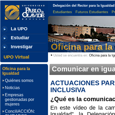
Delegación del Rector para la Igualda
Estudiantes
Futuros Estudiantes
P
La UPO
Estudiar
Oficina para la
Investigar
Usted se encuentra en:
Oficina para la I
UPO Virtual
Comunicar en igu
Oficina para la
Igualdad
Quiénes somos
ACTUACIONES PAR
Noticias
INCLUSIVA
Empresas
¿Qué es la comunicac
gestionadas por
mujeres
En este vídeo de la cam
ConciliACCIÓN:
Igualdad", la Delegació