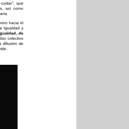
cuidar", que
os, así como
aria.
ino hacia el
e Igualdad y
Igualdad, de
io colectivo
a difusión de
ide.