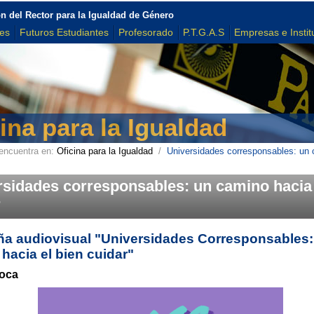
n del Rector para la Igualdad de Género
tes
Futuros Estudiantes
Profesorado
P.T.G.A.S
Empresas e Instit
ina para la Igualdad
encuentra en:
Oficina para la Igualdad
/
Universidades corresponsables: un c
rsidades corresponsables: un camino hacia 
r
a audiovisual "Universidades Corresponsables:
hacia el bien cuidar"
oca