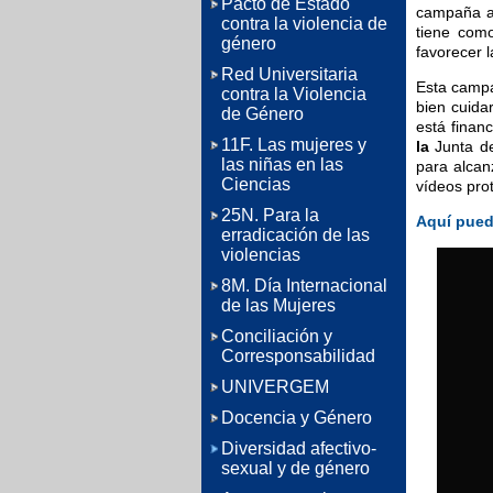
Pacto de Estado
campaña au
contra la violencia de
tiene como
género
favorecer l
Red Universitaria
Esta campa
contra la Violencia
bien cuida
de Género
está finan
11F. Las mujeres y
la
Junta d
las niñas en las
para alcanz
Ciencias
vídeos pro
25N. Para la
Aquí pued
erradicación de las
violencias
8M. Día Internacional
de las Mujeres
Conciliación y
Corresponsabilidad
UNIVERGEM
Docencia y Género
Diversidad afectivo-
sexual y de género