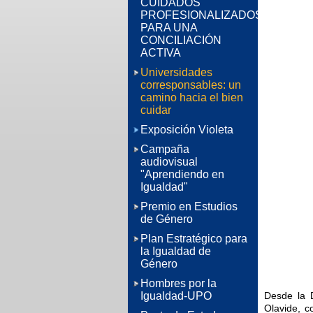
CUIDADOS
PROFESIONALIZADOS
PARA UNA
CONCILIACIÓN
ACTIVA
Universidades
corresponsables: un
camino hacia el bien
cuidar
Exposición Violeta
Campaña
audiovisual
"Aprendiendo en
Igualdad"
Premio en Estudios
de Género
Plan Estratégico para
la Igualdad de
Género
Hombres por la
Desde la 
Igualdad-UPO
Olavide, c