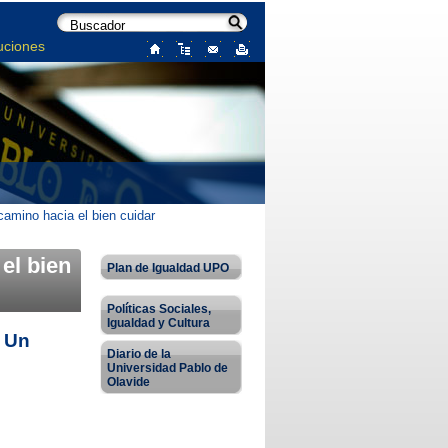
uciones
amino hacia el bien cuidar
el bien
Plan de Igualdad UPO
Políticas Sociales,
Igualdad y Cultura
 Un
Diario de la
Universidad Pablo de
Olavide