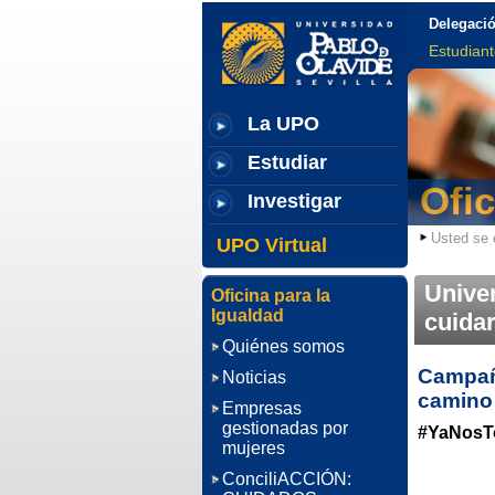
Delegació
Estudian
La UPO
Estudiar
Ofic
Investigar
Usted se 
UPO Virtual
Unive
Oficina para la
Igualdad
cuida
Quiénes somos
Campañ
Noticias
camino 
Empresas
gestionadas por
#YaNosT
mujeres
ConciliACCIÓN: