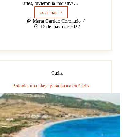
artes, tuvieron la iniciativa…
Leer más
Homenaje
escolar
Marta Garrido Coronado
a
16 de mayo de 2022
las
mujeres
artistas
andaluzas
Cádiz
Bolonia, una playa paradisíaca en Cádiz