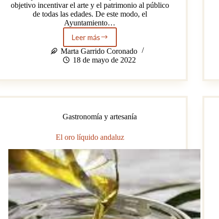
objetivo incentivar el arte y el patrimonio al público
de todas las edades. De este modo, el
Ayuntamiento…
Leer más
Agenda
cultural
Marta Garrido Coronado
de
18 de mayo de 2022
Tomares
para
fomentar
el
arte
y
Gastronomía y artesanía
el
patrimonio
El oro líquido andaluz
al
público