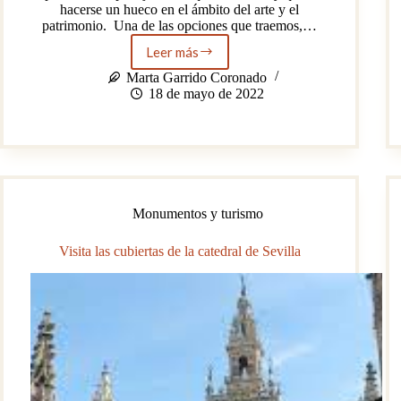
hacerse un hueco en el ámbito del arte y el
patrimonio. Una de las opciones que traemos,…
Leer más
Iniciativa
en
Marta Garrido Coronado
la
18 de mayo de 2022
investigación
para
jóvenes
en
el
ámbito
artístico
Monumentos y turismo
Visita las cubiertas de la catedral de Sevilla