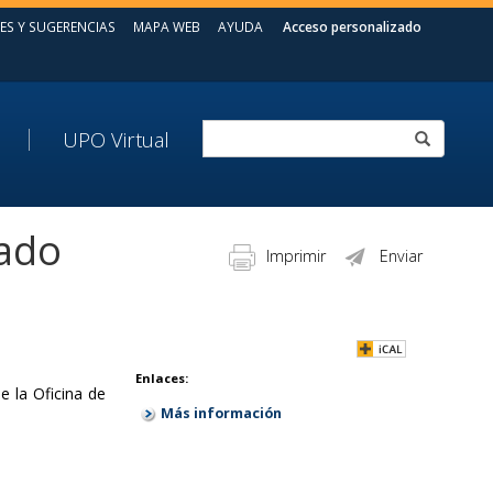
ES Y SUGERENCIAS
MAPA WEB
AYUDA
Acceso personalizado
UPO Virtual
iado
Imprimir
Enviar
Enlaces:
de la
Oficina de
Más información