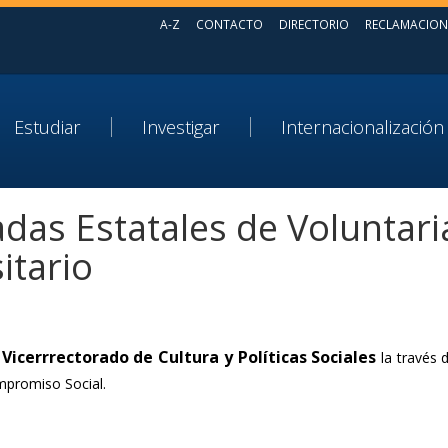
A-Z
CONTACTO
DIRECTORIO
RECLAMACION
Estudiar
Investigar
Internacionalización
adas Estatales de Voluntar
itario
Vicerrrectorado de Cultura y Políticas Sociales
l
la través 
mpromiso Social.