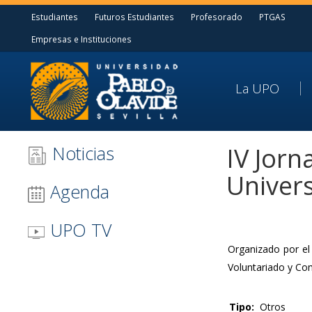
Estudiantes
Futuros Estudiantes
Profesorado
PTGAS
Empresas e Instituciones
La UPO
Noticias
IV Jorn
Univers
Agenda
UPO TV
Organizado por e
Voluntariado y Co
Tipo:
Otros