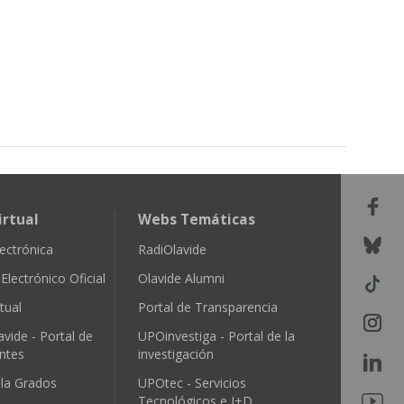
irtual
Webs Temáticas
ectrónica
RadiOlavide
Electrónico Oficial
Olavide Alumni
tual
Portal de Transparencia
avide - Portal de
UPOinvestiga - Portal de la
ntes
investigación
ula Grados
UPOtec - Servicios
Tecnológicos e I+D