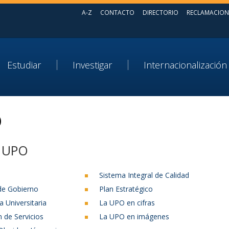
A-Z
CONTACTO
DIRECTORIO
RECLAMACION
Estudiar
Investigar
Internacionalización
O
a UPO
Sistema Integral de Calidad
de Gobierno
Plan Estratégico
a Universitaria
La UPO en cifras
n de Servicios
La UPO en imágenes