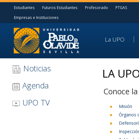
Estudiantes
Futuros Estudiantes
Profesorado
PTGAS
Empresas e Instituciones
La UPO
Noticias
LA UP
Agenda
Conoce l
UPO TV
Misión
Órganos 
Defensorí
Inspecció