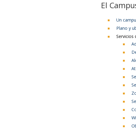
El Campu
Un campu
Plano y u
Servicios
Ad
De
Al
At
Se
Se
Z
Se
Co
Wi
Ob