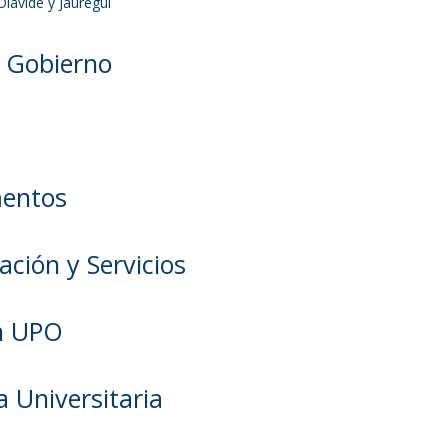
Olavide y Jáuregui
 Gobierno
entos
ación y Servicios
n UPO
 Universitaria