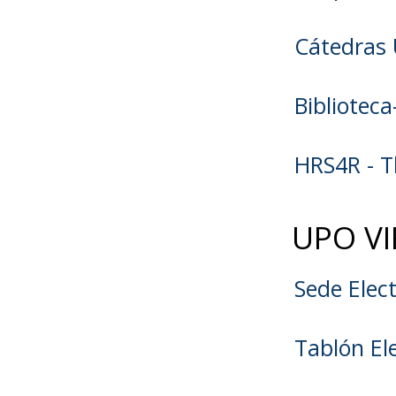
Cátedras 
Bibliotec
HRS4R - T
UPO V
Sede Elec
Tablón Ele