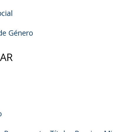
cial
de Género
IAR
o