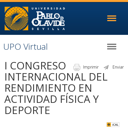
Toggle
navigati
UPO Virtual
Toggle
navigati
I CONGRESO
Imprimir
Enviar
INTERNACIONAL DEL
RENDIMIENTO EN
ACTIVIDAD FÍSICA Y
DEPORTE