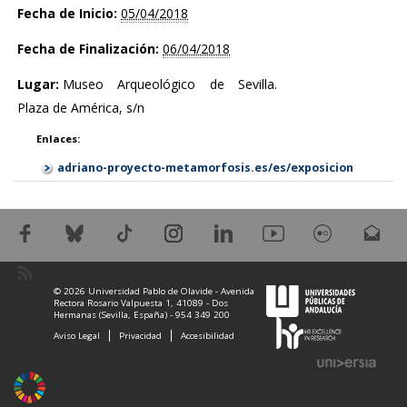
Fecha de Inicio:
05/04/2018
Fecha de Finalización:
06/04/2018
Lugar:
Museo Arqueológico de Sevilla.
Plaza de América, s/n
Enlaces:
adriano-proyecto-metamorfosis.es/es/exposicion
© 2026 Universidad Pablo de Olavide - Avenida
Rectora Rosario Valpuesta 1, 41089 - Dos
Hermanas (Sevilla, España) - 954 349 200
Aviso Legal
Privacidad
Accesibilidad