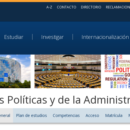
A-Z
CONTACTO
DIRECTORIO
RECLAMACION
Estudiar
Investigar
Internacionalización
s Políticas y de la Administ
eneral
Plan de estudios
Competencias
Acceso
Matrícula