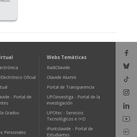
efecto.
irtual
Webs Temáticas
ectrónica
RadiOlavide
Electrónico Oficial
Olavide Alumni
tual
Portal de Transparencia
avide - Portal de
UPOinvestiga - Portal de la
ntes
investigación
ula Grados
UPOtec - Servicios
Tecnológicos e I+D
iPuntolavide - Portal de
os Personales
Estudiantes