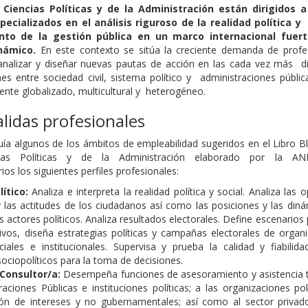
Ciencias Políticas y de la Administración están dirigidos 
ecializados en el análisis riguroso de la realidad política y 
nto de la gestión pública en un marco internacional fuer
inámico.
En este contexto se sitúa la creciente demanda de profe
analizar y diseñar nuevas pautas de acción en las cada vez más d
es entre sociedad civil, sistema político y administraciones públi
te globalizado, multicultural y heterogéneo.
salidas profesionales
 algunos de los ámbitos de empleabilidad sugeridos en el Libro B
as Políticas y de la Administración elaborado por la AN
rios los siguientes perfiles profesionales:
lítico:
Analiza e interpreta la realidad política y social. Analiza las 
y las actitudes de los ciudadanos así como las posiciones y las din
s actores políticos. Analiza resultados electorales. Define escenarios p
ivos, diseña estrategias políticas y campañas electorales de organ
ociales e institucionales. Supervisa y prueba la calidad y fiabilid
sociopolíticos para la toma de decisiones.
 Consultor/a:
Desempeña funciones de asesoramiento y asistencia 
raciones Públicas e instituciones políticas; a las organizaciones pol
ión de intereses y no gubernamentales; así como al sector privad