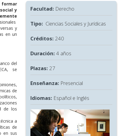
a formar
Facultad:
Derecho
social y
temente
sionales
Tipo:
Ciencias Sociales y Jurídicas
iversas y
cas en un
Créditos:
240
Duración:
4 años
lanco del
Plazas:
27
ECA, se
Enseñanza:
Presencial
opiniones,
ámicas de
olíticos,
Idiomas:
Español e Inglés
izaciones
ad de los
técnica a
íticas de
o en sus