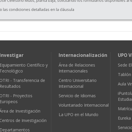
osé Celestino Mutis, planta baja, solicitando los formularios disponibles al 
o las condiciones detalladas en la cláusula
Investigar
Internacionalización
UPO V
Equipamiento Científico y
Área de Relaciones
Sede El
Tecnológico
Internacionales
Tablón 
OTRI - Transferencia de
Centro Universitario
Aula Vir
Resultados
Internacional
iPuntol
OTRI - Proyectos
Servicio de Idiomas
Estudia
Europeos
Voluntariado Internacional
Matríc
Área de Investigación
La UPO en el Mundo
Eureka
Centros de Investigación
Servici
Departamentos