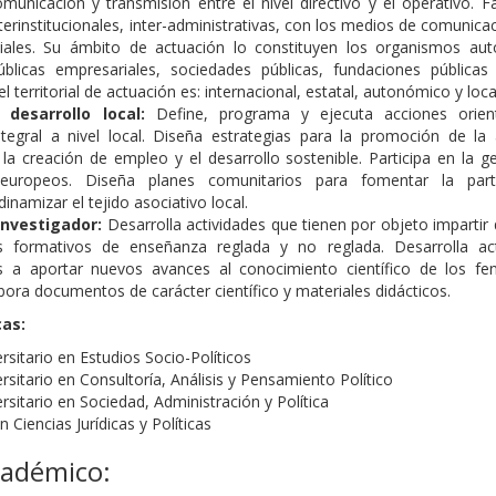
municación y transmisión entre el nivel directivo y el operativo. Fac
nterinstitucionales, inter-administrativas, con los medios de comunicac
iales. Su ámbito de actuación lo constituyen los organismos au
úblicas empresariales, sociedades públicas, fundaciones públicas 
vel territorial de actuación es: internacional, estatal, autonómico y loca
 desarrollo local:
Define, programa y ejecuta acciones orien
ntegral a nivel local. Diseña estrategias para la promoción de la 
 la creación de empleo y el desarrollo sostenible. Participa en la g
europeos. Diseña planes comunitarios para fomentar la parti
inamizar el tejido asociativo local.
Investigador:
Desarrolla actividades que tienen por objeto impartir
 formativos de enseñanza reglada y no reglada. Desarrolla act
 a aportar nuevos avances al conocimiento científico de los f
labora documentos de carácter científico y materiales didácticos.
cas:
rsitario en Estudios Socio-Políticos
rsitario en Consultoría, Análisis y Pensamiento Político
rsitario en Sociedad, Administración y Política
 Ciencias Jurídicas y Políticas
cadémico: