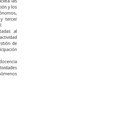
ilita las
ión y los
tónomos,
y tercer
l.
tadas al
actividad
estión de
cipación
 docencia
ividades
enómenos