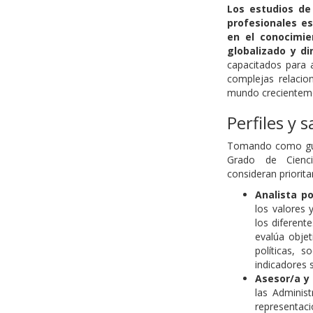
Los estudios de 
profesionales esp
en el conocimie
globalizado y d
capacitados para 
complejas relacion
mundo crecientemen
Perfiles y 
Tomando como guía
Grado de Cienci
consideran priorita
Analista po
los valores 
los diferente
evalúa objet
políticas, s
indicadores 
Asesor/a y
las Administ
representac