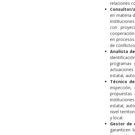
relaciones co
Consultor/a
en materia d
institucione
con proyecc
cooperación 
en procesos 
de conflictos
Analista de
identificac
programas y
actuaciones p
estatal, aut
Técnico de
inspección,
propuestas 
institucion
estatal, aut
nivel territ
y local.
Gestor de 
garanticen 