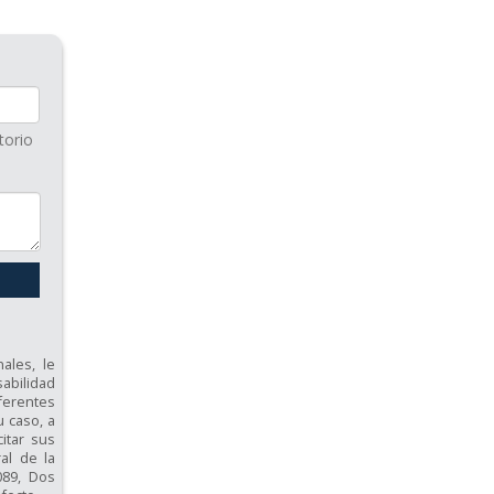
torio
ales, le
abilidad
ferentes
u caso, a
citar sus
al de la
089, Dos