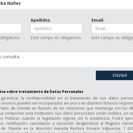
loba Núñez
Apellidos
Email:
bligatorio
Este campo es obligatorio
Este campo es obliga
ENVIAR
iva sobre tratamiento de Datos Personales
garantizar la confidencialidad en el tratamiento de sus datos person
 mismos pueden ser incorporados en uno o en distintos ficheros respons
Pablo de Olavide en función de las relaciones que mantenga con las di
que componen esta institución. Sus datos personales serán cedidos, en s
es Públicas cuando la legislación vigente así lo establezca. Podrá ejer
, rectificación, cancelación y oposición dirigiéndose al Registro Gener
 de Olavide en la dirección Avenida Rectora Rosario Valpuesta, 1 41