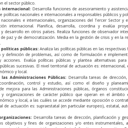
n el sector público.
 internacional:
Desarrolla funciones de asesoramiento y asistenci
e políticas nacionales e internacionales a responsables públicos y pol
s nacionales e internacionales, organizaciones del Tercer Sector y
ión internacional. Planifica, desarrolla, coordina y evalúa proy
y desarrollo en otros países. Realiza funciones de observador inte
de paz y de democratización. Media en la gestión de crisis y en la r
.
 políticas públicas:
Analiza las políticas públicas en las respectivas
ión y definición de problemas, así como de formulación e implemen
 acciones. Evalúa políticas públicas y plantea alternativas para
úblicas sucesivas. El nivel territorial de actuación es: internacional,
onómico y local.
 las Administraciones Públicas:
Desarrolla tareas de dirección,
 coordinación, control y estudio, así como el diseño y planeam
de mejora para las Administraciones públicas, órganos constituci
es y organizaciones de carácter público que operan en el ámbito 
onómico y local, a las cuáles se accede mediante oposición o contrat
orial de actuación es: supraestatal (en particular europeo), estatal, a
organizaciones:
Desarrolla tareas de dirección, planificación y ge
los objetivos y fines de organizaciones y/o entes instrumentales,