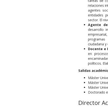
tareas de co
relaciones i
agentes soc
entidades p
sector. El ni
Agente de
desarrollo i
empresarial,
programas 
ciudadana y d
Docente e 
en procesos
encaminadas
políticos. E
Salidas académi
Máster Unive
Máster Unive
Máster Unive
Doctorado en
Director A