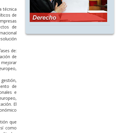
a técnica
íticos de
 empresas
ectos de
rnacional
esolución
 fases de:
tación de
 mejorar
 europeo,
 gestión,
iento de
onales e
europeo,
ación. El
utonómico
stión que
 así como