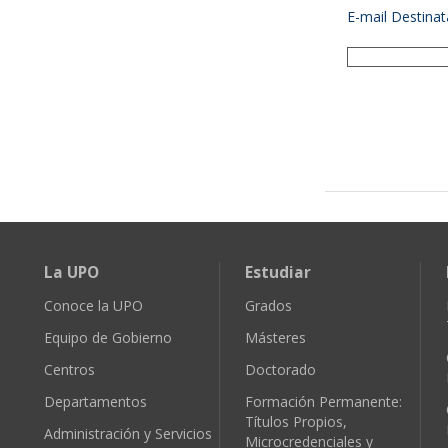
E-mail Destinat
La UPO
Estudiar
Conoce la UPO
Grados
Equipo de Gobierno
Másteres
Centros
Doctorado
Departamentos
Formación Permanente:
Títulos Propios,
Administración y Servicios
Microcredenciales y