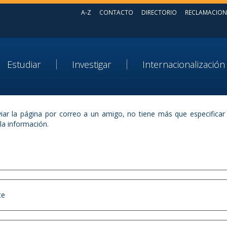
A-Z
CONTACTO
DIRECTORIO
RECLAMACION
Estudiar
Investigar
Internacionalización
iar la página por correo a un amigo, no tiene más que especificar 
 la información.
te