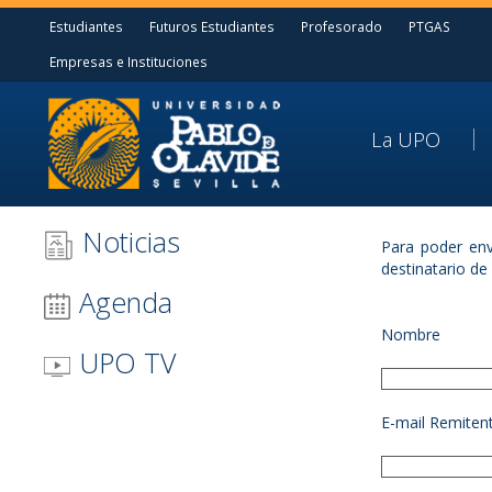
Estudiantes
Futuros Estudiantes
Profesorado
PTGAS
Empresas e Instituciones
La UPO
Noticias
Para poder env
destinatario de
Agenda
Nombre
UPO TV
E-mail Remiten