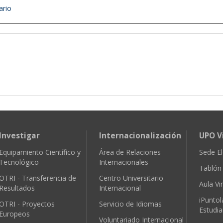
ario
Investigar
Internacionalización
UPO V
Equipamiento Científico y
Área de Relaciones
Sede El
Tecnológico
Internacionales
Tablón 
OTRI - Transferencia de
Centro Universitario
Aula Vir
Resultados
Internacional
iPuntol
OTRI - Proyectos
Servicio de Idiomas
Estudia
Europeos
Voluntariado Internacional