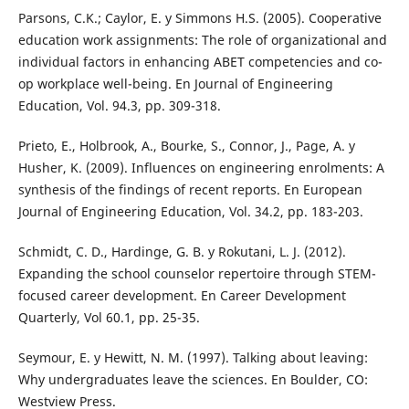
Parsons, C.K.; Caylor, E. y Simmons H.S. (2005). Cooperative
education work assignments: The role of organizational and
individual factors in enhancing ABET competencies and co-
op workplace well-being. En Journal of Engineering
Education, Vol. 94.3, pp. 309-318.
Prieto, E., Holbrook, A., Bourke, S., Connor, J., Page, A. y
Husher, K. (2009). Influences on engineering enrolments: A
synthesis of the findings of recent reports. En European
Journal of Engineering Education, Vol. 34.2, pp. 183-203.
Schmidt, C. D., Hardinge, G. B. y Rokutani, L. J. (2012).
Expanding the school counselor repertoire through STEM-
focused career development. En Career Development
Quarterly, Vol 60.1, pp. 25-35.
Seymour, E. y Hewitt, N. M. (1997). Talking about leaving:
Why undergraduates leave the sciences. En Boulder, CO:
Westview Press.