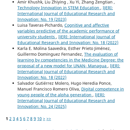
Amir Khushk, Liu Zhiying , Xu Yi, Zhang Zengtian ,
Technology Innovation in STEM Education
,
IJERI:
International Journal of Educational Research and
Innovation: No. 19 (2023)
Luisa Taveras-Pichardo,
Cognitive and affective
variables predictive of the academic performance of
university students
,
IJERI: International Journal of
Educational Research and Innovation: No. 18 (2022)
Karla E. Molina Saavedra, Esther Prieto Jiménez,
Guillermo Dominguez Fernandez,
The evaluation of
learning by competencies in the Medicine Degree: the
proposal of a new model for UNAN- Managua
,
IJERI:
International Journal of Educational Research and
Innovation: No. 18 (2022)
Salvador Gutiérrez Molero, Hugo Heredia Ponce,
Manuel Francisco Romero Oliva,
Digital competence in
young people of the alpha generation
,
IJERI:
International Journal of Educational Research and
Innovation: No. 24 (2025)
1
2
3
4
5
6
7
8
9
10
>
>>