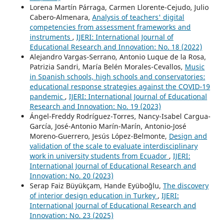
Lorena Martín Párraga, Carmen Llorente-Cejudo, Julio
Cabero-Almenara,
Analysis of teachers' digital
competencies from assessment frameworks and
instruments
,
IJERI: International Journal of
Educational Research and Innovation: No. 18 (2022)
Alejandro Vargas-Serrano, Antonio Luque de la Rosa,
Patrizia Sandri, María Belén Morales-Cevallos,
Music
in Spanish schools, high schools and conservatories:
educational response strategies against the COVID-19
pandemic
,
IJERI: International Journal of Educational
Research and Innovation: No. 19 (2023)
Ángel-Freddy Rodríguez-Torres, Nancy-Isabel Cargua-
García, José-Antonio Marín-Marín, Antonio-José
Moreno-Guerrero, Jesús López-Belmonte,
Design and
validation of the scale to evaluate interdisciplinary
work in university students from Ecuador
,
IJERI:
International Journal of Educational Research and
Innovation: No. 20 (2023)
Serap Faiz Büyükçam, Hande Eyüboğlu,
The discovery
of interior design education in Turkey
,
IJERI:
International Journal of Educational Research and
Innovation: No. 23 (2025)