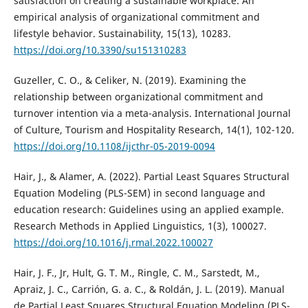
satisfaction on creating a sustainable workplace: An
empirical analysis of organizational commitment and
lifestyle behavior. Sustainability, 15(13), 10283.
https://doi.org/10.3390/su151310283
Guzeller, C. O., & Celiker, N. (2019). Examining the
relationship between organizational commitment and
turnover intention via a meta-analysis. International Journal
of Culture, Tourism and Hospitality Research, 14(1), 102-120.
https://doi.org/10.1108/ijcthr-05-2019-0094
Hair, J., & Alamer, A. (2022). Partial Least Squares Structural
Equation Modeling (PLS-SEM) in second language and
education research: Guidelines using an applied example.
Research Methods in Applied Linguistics, 1(3), 100027.
https://doi.org/10.1016/j.rmal.2022.100027
Hair, J. F., Jr, Hult, G. T. M., Ringle, C. M., Sarstedt, M.,
Apraiz, J. C., Carrión, G. a. C., & Roldán, J. L. (2019). Manual
de Partial Least Squares Structural Equation Modeling (PLS-