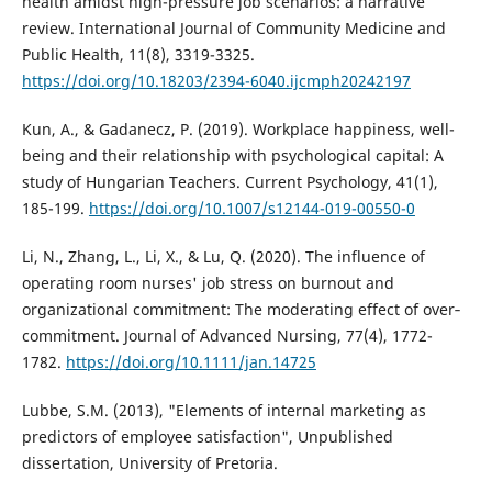
health amidst high-pressure job scenarios: a narrative
review. International Journal of Community Medicine and
Public Health, 11(8), 3319-3325.
https://doi.org/10.18203/2394-6040.ijcmph20242197
Kun, A., & Gadanecz, P. (2019). Workplace happiness, well-
being and their relationship with psychological capital: A
study of Hungarian Teachers. Current Psychology, 41(1),
185-199.
https://doi.org/10.1007/s12144-019-00550-0
Li, N., Zhang, L., Li, X., & Lu, Q. (2020). The influence of
operating room nurses' job stress on burnout and
organizational commitment: The moderating effect of over‐
commitment. Journal of Advanced Nursing, 77(4), 1772-
1782.
https://doi.org/10.1111/jan.14725
Lubbe, S.M. (2013), "Elements of internal marketing as
predictors of employee satisfaction", Unpublished
dissertation, University of Pretoria.