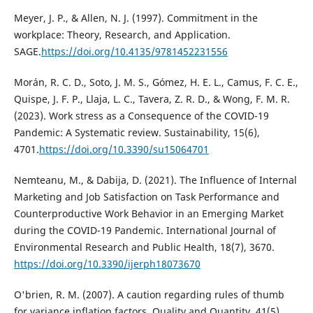
Meyer, J. P., & Allen, N. J. (1997). Commitment in the
workplace: Theory, Research, and Application.
SAGE.
https://doi.org/10.4135/9781452231556
Morán, R. C. D., Soto, J. M. S., Gómez, H. E. L., Camus, F. C. E.,
Quispe, J. F. P., Llaja, L. C., Tavera, Z. R. D., & Wong, F. M. R.
(2023). Work stress as a Consequence of the COVID-19
Pandemic: A Systematic review. Sustainability, 15(6),
4701.
https://doi.org/10.3390/su15064701
Nemteanu, M., & Dabija, D. (2021). The Influence of Internal
Marketing and Job Satisfaction on Task Performance and
Counterproductive Work Behavior in an Emerging Market
during the COVID-19 Pandemic. International Journal of
Environmental Research and Public Health, 18(7), 3670.
https://doi.org/10.3390/ijerph18073670
O'brien, R. M. (2007). A caution regarding rules of thumb
for variance inflation factors. Quality and Quantity, 41(5),