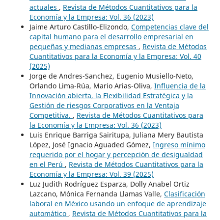
actuales
,
Revista de Métodos Cuantitativos para la
Economía y la Empresa: Vol. 36 (2023)
Jaime Arturo Castillo-Elizondo,
Competencias clave del
capital humano para el desarrollo empresarial en
pequeñas y medianas empresas
,
Revista de Métodos
Cuantitativos para la Economía y la Empresa: Vol. 40
(2025)
Jorge de Andres-Sanchez, Eugenio Musiello-Neto,
Orlando Lima-Rúa, Mario Arias-Oliva,
Influencia de la
Innovación abierta, la Flexibilidad Estratégica y la
Gestión de riesgos Corporativos en la Ventaja
Competitiva.
,
Revista de Métodos Cuantitativos para
la Economía y la Empresa: Vol. 36 (2023)
Luis Enrique Barriga Sairitupa, Juliana Mery Bautista
López, José Ignacio Aguaded Gómez,
Ingreso mínimo
requerido por el hogar y percepción de desigualdad
en el Perú
,
Revista de Métodos Cuantitativos para la
Economía y la Empresa: Vol. 39 (2025)
Luz Judith Rodríguez Esparza, Dolly Anabel Ortiz
Lazcano, Mónica Fernanda Llamas Valle,
Clasificación
laboral en México usando un enfoque de aprendizaje
automático
,
Revista de Métodos Cuantitativos para la