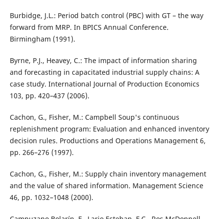
Burbidge, J.L.: Period batch control (PBC) with GT – the way
forward from MRP. In BPICS Annual Conference.
Birmingham (1991).
Byrne, P.J., Heavey, C.: The impact of information sharing
and forecasting in capacitated industrial supply chains: A
case study. International Journal of Production Economics
103, pp. 420–437 (2006).
Cachon, G., Fisher, M.: Campbell Soup's continuous
replenishment program: Evaluation and enhanced inventory
decision rules. Productions and Operations Management 6,
pp. 266–276 (1997).
Cachon, G., Fisher, M.: Supply chain inventory management
and the value of shared information. Management Science
46, pp. 1032–1048 (2000).
Campuzano Bolarín, F., Lario Esteban, F.C., Ros McDonnell,