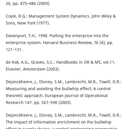
20, pp. 475–486 (2009).
Coyle, R.G.: Management System Dynamics. John Wiley &
Sons, New York (1977).
Davenport, T.H., 1998. Putting the enterprise into the
enterprise system. Harvard Business Review, 76 (4), pp.
121–131.
de Kok, A.G., Graves, S.C.: Handbooks in OR & MS, vol.11.
Elsevier, Amsterdam (2003).
Dejonckheere, J., Disney, S.M., Lambrecht, M.R., Towill, D.R.:
Measuring and avoiding the bullwhip effect: A control
theoretic approach. European Journal of Operational
Research 147, pp. 567–590 (2003).
Dejonckheere, J., Disney, S.M., Lambrecht, M.R., Towill, D.R.:
The impact of information enrichment on the bullwhip
effect in supply chains: a control engineering perspective.