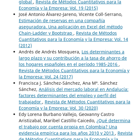
global
,
Revista de Métodos Cuantitativos para la
Economía y la Empresa: Vol. 19 (2015)
José Antonio Álvarez-Jareno, Vicente Coll-Serrano,
Estimación de reservas en una compañía
aseguradora. Una aplicación en Excel del método
Chain-Ladder y Bootstrap
,
Revista de Métodos
Cuantitativos para la Economía y la Empresa: Vol. 14
(2012)
Andrés de Andrés Mosquera,
Los determinantes a
largo plazo y su contribución a la tasa de ahorro de
los hogares españoles en el período 1985-2016
,
Revista de Métodos Cuantitativos para la Economía y
la Empresa: Vol. 24 (2017)
Francisca J. Sánchez-Sánchez, Ana Mª. Sánchez
Sánchez,
Análisis del mercado laboral en Andalucía:
factores determinantes del empleo y perfil del
trabajador
,
Revista de Métodos Cuantitativos para la
Economía y la Empresa: Vol. 30 (2020)
Edy Lorena Burbano Vallejo, Geovanny Castro
Aristizabal, Maribel Castillo Caicedo,
¿Qué determina
el trabajo por cuenta propia en Colombia? Una
evidencia empírica para los años 2010 y 2013
,
Revista
de Métodos Cuantitativos para la Economía y la