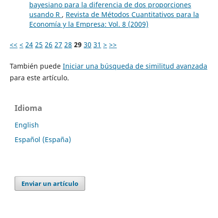
bayesiano para la diferencia de dos proporciones
usando R
,
Revista de Métodos Cuantitativos para la
Economía y la Empresa: Vol. 8 (2009)
<<
<
24
25
26
27
28
29
30
31
>
>>
También puede
Iniciar una búsqueda de similitud avanzada
para este artículo.
Idioma
English
Español (España)
Enviar un artículo