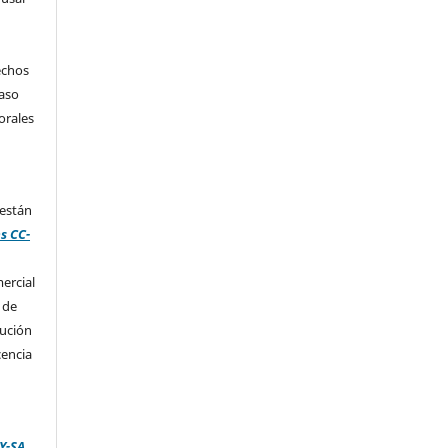
echos
caso
orales
 están
s CC-
ercial
 de
bución
cencia
Y-SA