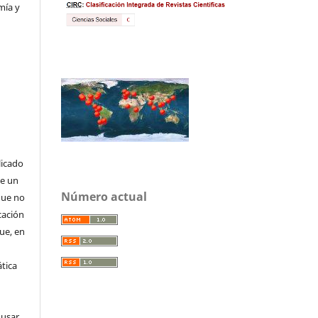
mía y
licado
de un
Número actual
que no
cación
que, en
tica
 usar