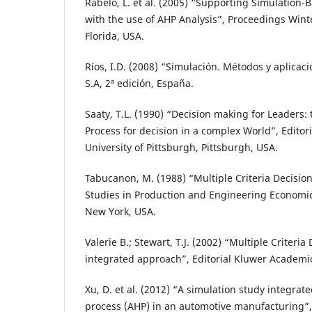
Rabelo, L. et al. (2005) “Supporting Simulation
with the use of AHP Analysis”, Proceedings Wint
Florida, USA.
Ríos, I.D. (2008) “Simulación. Métodos y aplicac
S.A, 2ª edición, España.
Saaty, T.L. (1990) “Decision making for Leaders: 
Process for decision in a complex World”, Editor
University of Pittsburgh, Pittsburgh, USA.
Tabucanon, M. (1988) “Multiple Criteria Decisio
Studies in Production and Engineering Economics”
New York, USA.
Valerie B.; Stewart, T.J. (2002) “Multiple Criteria
integrated approach”, Editorial Kluwer Academic
Xu, D. et al. (2012) “A simulation study integrat
process (AHP) in an automotive manufacturing”, S