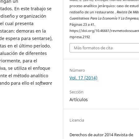
tengan un
proceso analítico jerárquico: caso de estud
tados. En este trabajo se
rediseño de un restaurante .
Revista De Mé
rediseño y organización
Cuantitativos Para La Economía Y La Empresa
 el cual presenta
Páginas 23 a 41.
estacan: demoras en la
https://doi.org/10.46661/revmetodoscuan
mpresa.2192
 de espera para sentarse),
as en el último período.
Más formatos de cita
valuación de diferentes
eriormente, para el
va, se utiliza el enfoque
Número
ente el método analítico
Vol. 17 (2014)
ando para ello el
software
Sección
Artículos
Licencia
Derechos de autor 2014 Revista de