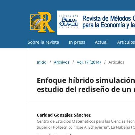
Sobre la revista
In press
Actual
Artículo
Inicio
/
Archivos
/
Vol. 17 (2014)
/
Artículos
Enfoque híbrido simulación-
estudio del rediseño de un
Caridad González Sánchez
Centro de Estudios Matemáticos para las Ciencias Técn
Superior Politécnico “José A. Echeverría", La Habana (