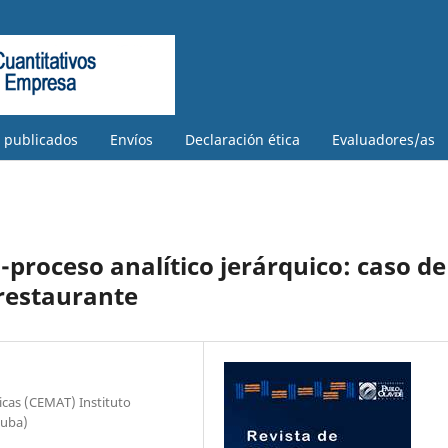
s publicados
Envíos
Declaración ética
Evaluadores/as
proceso analítico jerárquico: caso de
 restaurante
icas (CEMAT) Instituto
Cuba)