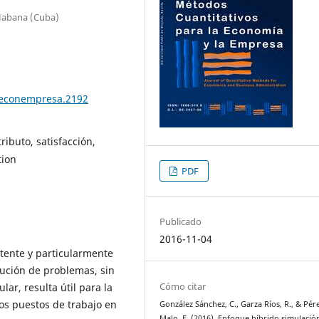
a Habana (Cuba)
teconempresa.2192
ributo, satisfacción,
tion
PDF
Publicado
2016-11-04
tente y particularmente
olución de problemas, sin
Cómo citar
lar, resulta útil para la
os puestos de trabajo en
González Sánchez, C., Garza Ríos, R., & Pér
Malo, E. (2016). Enfoque híbrido simulació