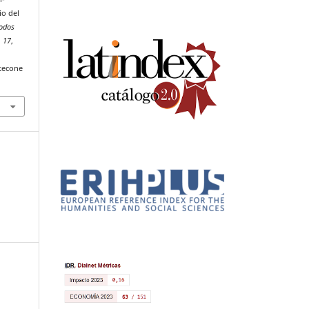
io del
todos
,
17
,
tecone