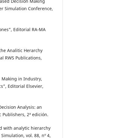
-Based Decision Making
er Simulation Conference,
iones”, Editorial RA-MA
the Analitic Herarchy
ial RWS Publications,
n Making in Industry,
, Editorial Elsevier,
 Decision Analysis: an
 Publishers, 2ª edición.
ed with analytic hierarchy
imulation, vol. 88, nº 4,