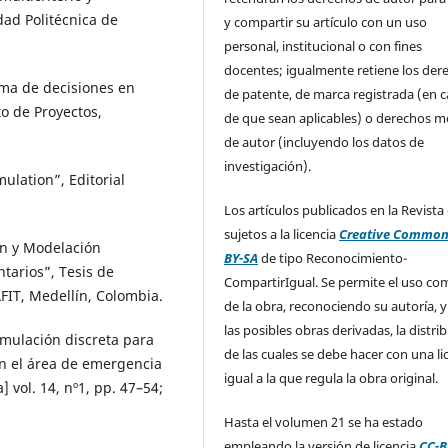
dad Politécnica de
y compartir su artículo con un uso
personal, institucional o con fines
docentes; igualmente retiene los der
oma de decisiones en
de patente, de marca registrada (en 
o de Proyectos,
de que sean aplicables) o derechos m
de autor (incluyendo los datos de
investigación).
mulation”, Editorial
Los artículos publicados en la Revista
sujetos a la licencia
Creative Common
ón y Modelación
BY-SA
de tipo Reconocimiento-
tarios”, Tesis de
CompartirIgual. Se permite el uso com
FIT, Medellín, Colombia.
de la obra, reconociendo su autoría, y
las posibles obras derivadas, la distri
simulación discreta para
de las cuales se debe hacer con una li
n el área de emergencia
igual a la que regula la obra original.
] vol. 14, nº1, pp. 47–54;
Hasta el volumen 21 se ha estado
empleando la versión de licencia
CC-B