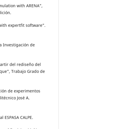
imulation with ARENA”,
ición.
ith expertfit software”.
la Investigación de
artir del rediseño del
nque”, Trabajo Grado de
ación de experimentos
itécnico José A.
ial ESPASA CALPE.