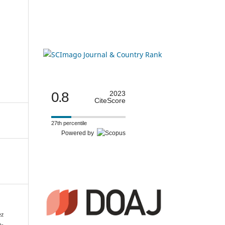
0.8
2023
CiteScore
27th percentile
Powered by
ez
n-