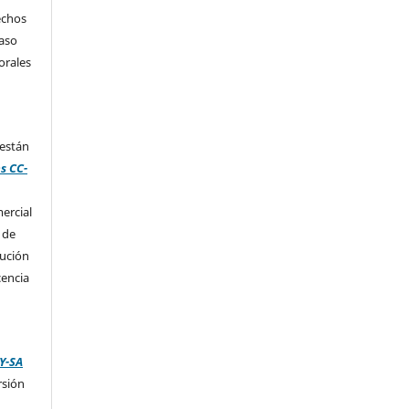
echos
caso
orales
 están
s CC-
ercial
 de
bución
cencia
Y-SA
rsión