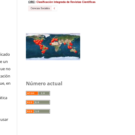
licado
de un
que no
cación
Número actual
que, en
tica
 usar