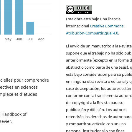
Esta obra está bajo una licencia
internacional
Creative Commons
Atribución-CompartirIgual 4.0
.
El envío de un manuscrito a la Revista
supone que el trabajo no ha sido pub
anteriormente (excepto en la forma 
abstract o como parte de una tesis), 
está bajo consideración para su publi
ficielles pour comprendre
en ninguna otra revista o editorial y 
ectives en sciences
caso de aceptación, los autores están
omplexe et d'études
conforme con la transferencia automá
del copyright a la Revista para su
publicación y difusión. Los autores
6) Handbook of
retendrán los derechos de autor para
sevier.
y compartir su artículo con un uso
personal, institucional o con fines