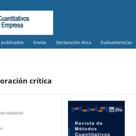
s publicados
Envíos
Declaración ética
Evaluadores/as
oración crítica
de Valladolid
os