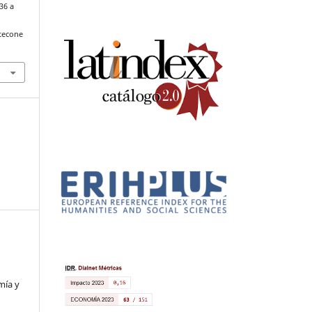
36 a
tecone
mía y