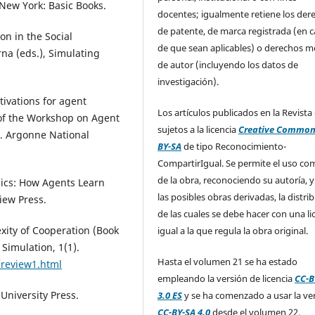
 New York: Basic Books.
docentes; igualmente retiene los der
de patente, de marca registrada (en 
on in the Social
de que sean aplicables) o derechos m
na (eds.), Simulating
de autor (incluyendo los datos de
investigación).
tivations for agent
Los artículos publicados en la Revista
 of the Workshop on Agent
sujetos a la licencia
Creative Common
4. Argonne National
BY-SA
de tipo Reconocimiento-
CompartirIgual. Se permite el uso com
de la obra, reconociendo su autoría, y
omics: How Agents Learn
las posibles obras derivadas, la distri
iew Press.
de las cuales se debe hacer con una li
xity of Cooperation (Book
igual a la que regula la obra original.
l Simulation, 1(1).
Hasta el volumen 21 se ha estado
1/review1.html
empleando la versión de licencia
CC-B
University Press.
3.0 ES
y se ha comenzado a usar la ve
CC-BY-SA 4.0
desde el volumen 22.