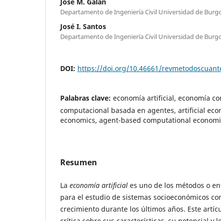
José M. Galán
Departamento de Ingeniería Civil Universidad de Burg
José I. Santos
Departamento de Ingeniería Civil Universidad de Burg
DOI:
https://doi.org/10.46661/revmetodoscuan
Palabras clave:
economía artificial, economía c
computacional basada en agentes, artificial ec
economics, agent-based computational economi
Resumen
La
economía artificial
es uno de los métodos o en
para el estudio de sistemas socioeconómicos c
crecimiento durante los últimos años. Este artíc
crítica sobre sus características, su potencial y l