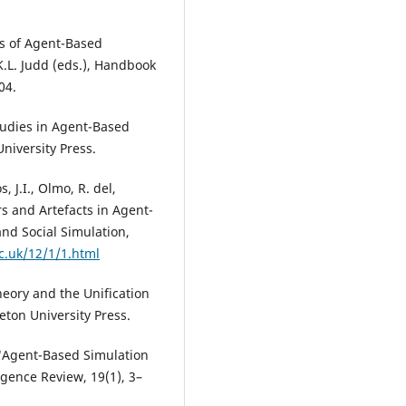
ns of Agent-Based
K.L. Judd (eds.), Handbook
04.
Studies in Agent-Based
niversity Press.
, J.I., Olmo, R. del,
s and Artefacts in Agent-
and Social Simulation,
ac.uk/12/1/1.html
eory and the Unification
eton University Press.
). "Agent-Based Simulation
ligence Review, 19(1), 3–