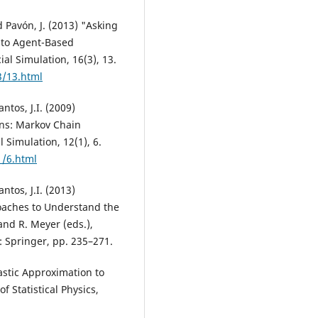
d Pavón, J. (2013) "Asking
into Agent-Based
ial Simulation, 16(3), 13.
3/13.html
ntos, J.I. (2009)
ns: Markov Chain
l Simulation, 12(1), 6.
1/6.html
ntos, J.I. (2013)
aches to Understand the
nd R. Meyer (eds.),
: Springer, pp. 235–271.
hastic Approximation to
 Statistical Physics,