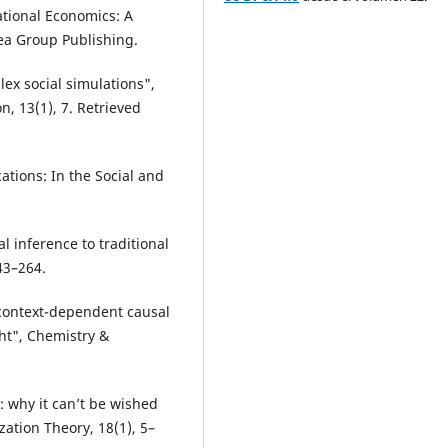
tational Economics: A
ea Group Publishing.
lex social simulations",
on, 13(1), 7. Retrieved
ations: In the Social and
al inference to traditional
43–264.
 context-dependent causal
ht", Chemistry &
: why it can’t be wished
tion Theory, 18(1), 5–