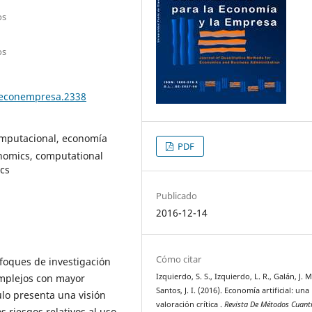
os
os
teconempresa.2338
omputacional, economía
PDF
onomics, computational
cs
Publicado
2016-12-14
Cómo citar
foques de investigación
omplejos con mayor
Izquierdo, S. S., Izquierdo, L. R., Galán, J. M
Santos, J. I. (2016). Economía artificial: una
ulo presenta una visión
valoración crítica .
Revista De Métodos Cuanti
os riesgos relativos al uso