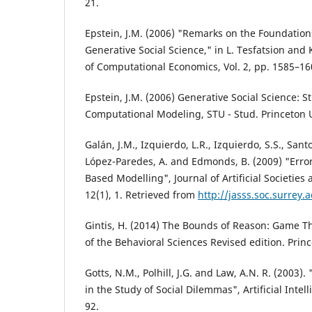
21.
Epstein, J.M. (2006) "Remarks on the Foundatio
Generative Social Science," in L. Tesfatsion and 
of Computational Economics, Vol. 2, pp. 1585–16
Epstein, J.M. (2006) Generative Social Science: 
Computational Modeling, STU - Stud. Princeton U
Galán, J.M., Izquierdo, L.R., Izquierdo, S.S., Santos
López-Paredes, A. and Edmonds, B. (2009) "Error
Based Modelling", Journal of Artificial Societies 
12(1), 1. Retrieved from
http://jasss.soc.surrey.
Gintis, H. (2014) The Bounds of Reason: Game Th
of the Behavioral Sciences Revised edition. Princ
Gotts, N.M., Polhill, J.G. and Law, A.N. R. (2003
in the Study of Social Dilemmas", Artificial Intel
92.