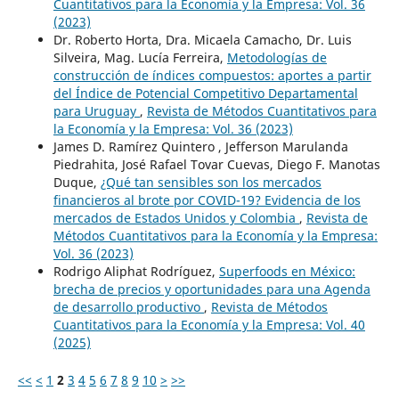
Cuantitativos para la Economía y la Empresa: Vol. 36
(2023)
Dr. Roberto Horta, Dra. Micaela Camacho, Dr. Luis
Silveira, Mag. Lucía Ferreira,
Metodologías de
construcción de índices compuestos: aportes a partir
del Índice de Potencial Competitivo Departamental
para Uruguay
,
Revista de Métodos Cuantitativos para
la Economía y la Empresa: Vol. 36 (2023)
James D. Ramírez Quintero , Jefferson Marulanda
Piedrahita, José Rafael Tovar Cuevas, Diego F. Manotas
Duque,
¿Qué tan sensibles son los mercados
financieros al brote por COVID-19? Evidencia de los
mercados de Estados Unidos y Colombia
,
Revista de
Métodos Cuantitativos para la Economía y la Empresa:
Vol. 36 (2023)
Rodrigo Aliphat Rodríguez,
Superfoods en México:
brecha de precios y oportunidades para una Agenda
de desarrollo productivo
,
Revista de Métodos
Cuantitativos para la Economía y la Empresa: Vol. 40
(2025)
<<
<
1
2
3
4
5
6
7
8
9
10
>
>>