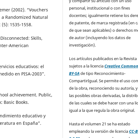
y compartir su artículo con un uso
personal, institucional o con fines
Kremer (2002). “Vouchers
docentes; igualmente retiene los der
om a Randomized Natural
de patente, de marca registrada (en 
(5): 1535-1558.
de que sean aplicables) o derechos m
de autor (incluyendo los datos de
“Disconnected: Skills,
investigación).
Inter-American
Los artículos publicados en la Revista
sujetos a la licencia
Creative Common
ervicios educativos: el
BY-SA
de tipo Reconocimiento-
 medido en PISA-2003”.
CompartirIgual. Se permite el uso com
de la obra, reconociendo su autoría, y
school achievement. Public,
las posibles obras derivadas, la distri
: Basic Books.
de las cuales se debe hacer con una li
igual a la que regula la obra original.
Rendimiento educativo y
teratura en España”.
Hasta el volumen 21 se ha estado
empleando la versión de licencia
CC-B