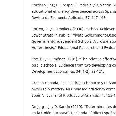
Cordero, J.M.; E. Crespo; F. Pedraja y D. Santin (
educational efficiency divergences across Spani
Revista de Economía Aplicada, 57: 117-145.
Corten, R. y J. Dronkers (2006). “School Achieve
Lower Strata in Public, Private Government-Dep
Government-Independent Schools: A cross-nation
Hoffer thesis.” Educational Research and Evaluat
Cox, D. y E. Jiménez (1991). “The relative effecti
public schools: Evidence from two developing cou
Development Economics, 34 (1-2): 99-121.
Crespo-Cebada, E.; F. Pedraja-Chaparro y D. Sant
ownership matter? An unbiased efficiency compa
Spain”. Journal of Productivity Analysis 41: 153-1
De Jorge, J. y D. Santín (2010). “Determinantes d
en la Unión Europea”. Hacienda Pública Español