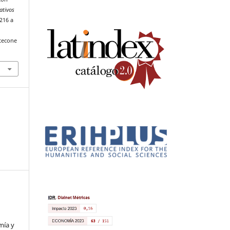
ativos
 216 a
tecone
mía y