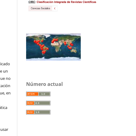
licado
de un
que no
Número actual
cación
que, en
tica
 usar