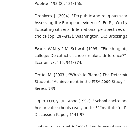
Pública, 193 (2): 131-156.
Dronkers, J. (2004). “Do public and religious scho
Assessing the European evidence”. En P.J. Wolf y
Educating citizens: International perspectives o
choice (pp. 287-312). Washington, DC: Brookings 
Evans, W.N. y R.M. Schwab (1995). “Finishing hi
college: Do catholic schools make a difference?”
Economics, 110: 941-974.
Fertig, M. (2003). “Who’s to Blame? The Determ
Students’ Achievement in the PISA 2000 Study.”
Series, 739.
Figlio, D.N. y J.A. Stone (1997). “School choice 
Are private schools really better?” Institute for
Discussion Paper, 1141-97.
Godard, S. y E. Smith (2004). “An international 