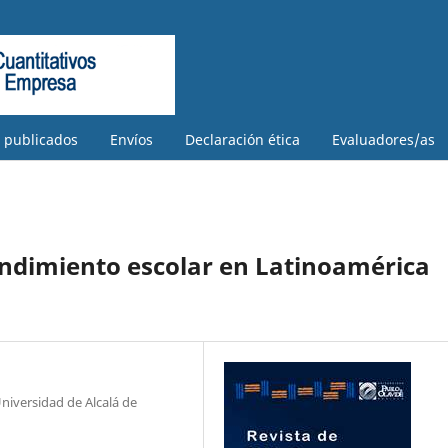
s publicados
Envíos
Declaración ética
Evaluadores/as
rendimiento escolar en Latinoamérica
iversidad de Alcalá de