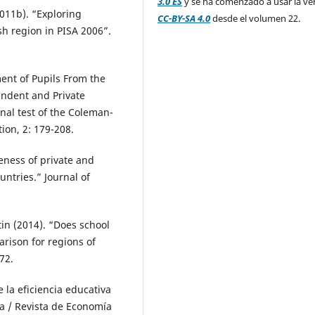
3.0 ES
y se ha comenzado a usar la ve
2011b). “Exploring
CC-BY-SA 4.0
desde el volumen 22.
sh region in PISA 2006”.
ment of Pupils From the
endent and Private
al test of the Coleman-
ion, 2: 179-208.
veness of private and
ntries.” Journal of
in (2014). “Does school
rison for regions of
72.
e la eficiencia educativa
a / Revista de Economía