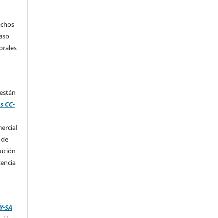
echos
caso
orales
 están
s CC-
ercial
 de
bución
cencia
Y-SA