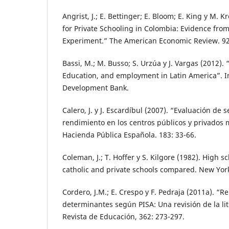
Angrist, J.; E. Bettinger; E. Bloom; E. King y M. 
for Private Schooling in Colombia: Evidence fr
Experiment.” The American Economic Review. 92 
Bassi, M.; M. Busso; S. Urzúa y J. Vargas (2012). 
Education, and employment in Latin America”. 
Development Bank.
Calero, J. y J. Escardíbul (2007). “Evaluación de s
rendimiento en los centros públicos y privados
Hacienda Pública Española. 183: 33-66.
Coleman, J.; T. Hoffer y S. Kilgore (1982). High 
catholic and private schools compared. New York
Cordero, J.M.; E. Crespo y F. Pedraja (2011a). “
determinantes según PISA: Una revisión de la li
Revista de Educación, 362: 273-297.