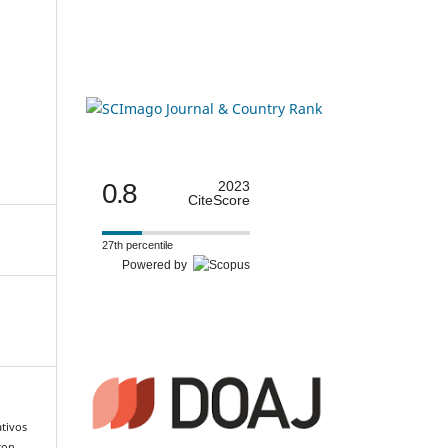
0.8
2023
CiteScore
27th percentile
Powered by
ativos
con