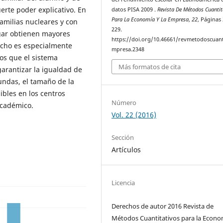
erte poder explicativo. En
datos PISA 2009 .
Revista De Métodos Cuantit
Para La Economía Y La Empresa
,
22
, Páginas
familias nucleares y con
229.
gar obtienen mayores
https://doi.org/10.46661/revmetodoscuan
echo es especialmente
mpresa.2348
tos que el sistema
Más formatos de cita
garantizar la igualdad de
undas, el tamaño de la
nibles en los centros
Número
académico.
Vol. 22 (2016)
Sección
Artículos
Licencia
Derechos de autor 2016 Revista de
Métodos Cuantitativos para la Econo