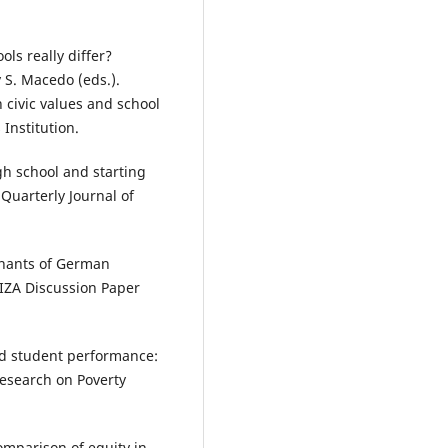
ols really differ?
 S. Macedo (eds.).
n civic values and school
Institution.
gh school and starting
 Quarterly Journal of
inants of German
 IZA Discussion Paper
and student performance:
 Research on Poverty
comparison of equity in