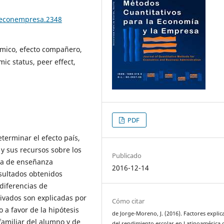
teconempresa.2348
ómico, efecto compañero,
ic status, peer effect,
PDF
eterminar el efecto país,
 y sus recursos sobre los
Publicado
ma de enseñanza
2016-12-14
sultados obtenidos
 diferencias de
ivados son explicadas por
Cómo citar
 a favor de la hipótesis
de Jorge-Moreno, J. (2016). Factores explic
familiar del alumno y de
del rendimiento escolar en Latinoamérica 