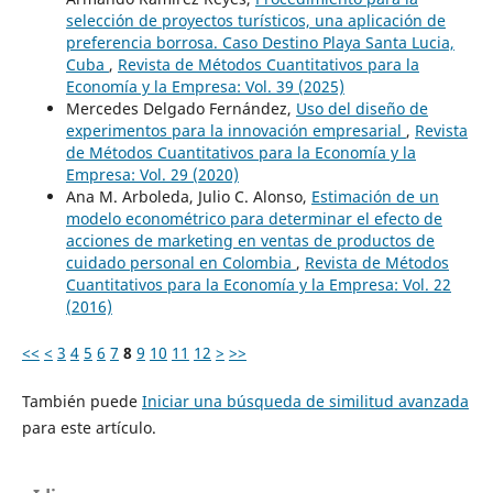
selección de proyectos turísticos, una aplicación de
preferencia borrosa. Caso Destino Playa Santa Lucia,
Cuba
,
Revista de Métodos Cuantitativos para la
Economía y la Empresa: Vol. 39 (2025)
Mercedes Delgado Fernández,
Uso del diseño de
experimentos para la innovación empresarial
,
Revista
de Métodos Cuantitativos para la Economía y la
Empresa: Vol. 29 (2020)
Ana M. Arboleda, Julio C. Alonso,
Estimación de un
modelo econométrico para determinar el efecto de
acciones de marketing en ventas de productos de
cuidado personal en Colombia
,
Revista de Métodos
Cuantitativos para la Economía y la Empresa: Vol. 22
(2016)
<<
<
3
4
5
6
7
8
9
10
11
12
>
>>
También puede
Iniciar una búsqueda de similitud avanzada
para este artículo.