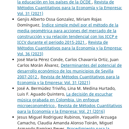
la educación en los países de la OCDE
,
Revista de
Métodos Cuantitativos para la Economía y la Empresa:
Vol. 31 (2021)
Genjis Alberto Ossa Gonzalez, Miriam Rojas
Domínguez,
Índice simple móvil por el método de la
media geométrica para acciones del mercado de la
construcción y su relación tendencial con los ICCP e
ICCV durante el periodo 2015-2021
,
Revista de
Métodos Cuantitativos para la Economía y la Empresa:
Vol. 36 (2023)
José María Pérez Conde, Carlos Chavarría Ortiz, Juan
Carlos Morán Álvarez,
Determinantes del potencial de
desarrollo económico de los municipios de Sevilla
2007-2012
,
Revista de Métodos Cuantitativos para la
Economía y la Empresa: Vol. 31 (2021)
José A. Bermúdez Triviño, Lina M. Medina Hurtado,
Luis F. Aguado Quintero,
La decisión de escuchar
música grabada en Colombia. Un enfoque
microeconométrico
,
Revista de Métodos Cuantitativos
para la Economía y la Empresa: Vol. 21 (2016)
Jesus Miguel Rodriguez Rubinos, Yaquelín Arzuaga
Camacho, Claudia Amanda Alonso Toirán, Miguel
Armando Ramírez Reyes,
Procedimiento para la