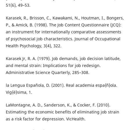
51(6), 49–53.
Karasek, R., Brisson, C., Kawakami, N., Houtman, I., Bongers,
P., & Amick, B. (1998). The Job Content Questionnaire (JCQ):
an instrument for internationally comparative assessments
of psychosocial job characteristics. Journal of Occupational
Health Psychology, 3(4), 322.
Karasek Jr, R. A. (1979). Job demands, job decision latitude,
and mental strain: Implications for job redesign.
Administrative Science Quarterly, 285–308.
la Lengua Española, D. (2001). Real academia espa{ñ}ola.
Vig{é}sima, 1.
LaMontagne, A. D., Sanderson, K., & Cocker, F. (2010).
Estimating the economic benefits of eliminating job strain
as a risk factor for depression. VicHealth.