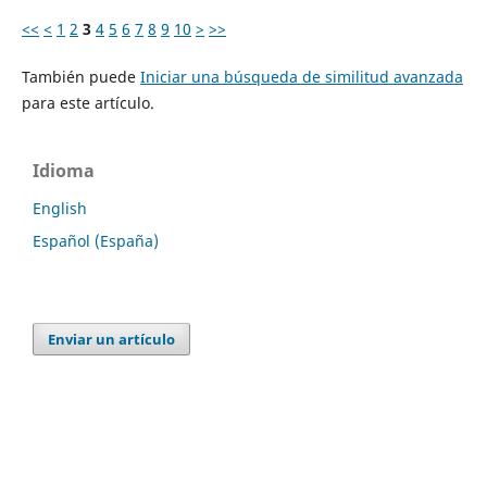
<<
<
1
2
3
4
5
6
7
8
9
10
>
>>
También puede
Iniciar una búsqueda de similitud avanzada
para este artículo.
Idioma
English
Español (España)
Enviar un artículo