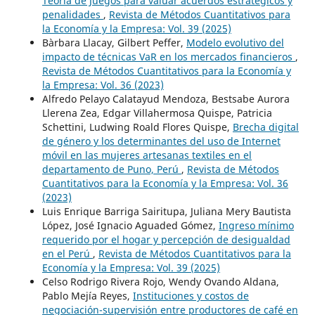
Teoría de Juegos para valuar acuerdos estratégicos y
penalidades
,
Revista de Métodos Cuantitativos para
la Economía y la Empresa: Vol. 39 (2025)
Bàrbara Llacay, Gilbert Peffer,
Modelo evolutivo del
impacto de técnicas VaR en los mercados financieros
,
Revista de Métodos Cuantitativos para la Economía y
la Empresa: Vol. 36 (2023)
Alfredo Pelayo Calatayud Mendoza, Bestsabe Aurora
Llerena Zea, Edgar Villahermosa Quispe, Patricia
Schettini, Ludwing Roald Flores Quispe,
Brecha digital
de género y los determinantes del uso de Internet
móvil en las mujeres artesanas textiles en el
departamento de Puno, Perú
,
Revista de Métodos
Cuantitativos para la Economía y la Empresa: Vol. 36
(2023)
Luis Enrique Barriga Sairitupa, Juliana Mery Bautista
López, José Ignacio Aguaded Gómez,
Ingreso mínimo
requerido por el hogar y percepción de desigualdad
en el Perú
,
Revista de Métodos Cuantitativos para la
Economía y la Empresa: Vol. 39 (2025)
Celso Rodrigo Rivera Rojo, Wendy Ovando Aldana,
Pablo Mejía Reyes,
Instituciones y costos de
negociación-supervisión entre productores de café en