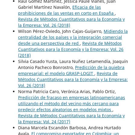
Raúl Gómez Martínez, Jessica Paule Vianes, Juan
Gabriel Martínez Navalón,
Eficacia de las
prohibiciones de las ventas en corto en España
,
Revista de Métodos Cuantitativos para la Economía y
la Empresa: Vol. 26 (2018)
Wilson Pérez-Oviedo, John Cajas-Guijarro,
Midiendo la
centralidad de los países y la integración comercial
desde una perspectiva de red
,
Revista de Métodos
Cuantitativos para la Economía y la Empresa: Vol. 26
(2018)
Silvia Casado Yusta, Laura Nuñez Letamendía, Joaquín
Antonio Pacheco Bonrostro,
Predicción de la quiebra
empresarial: el modelo GRASP-LOGIT
,
Revista de
Métodos Cuantitativos para la Economía y la Empresa:
Vol. 26 (2018)
Norma Patricia Caro, Verónica Arias, Pablo Ortiz,
Predicción de fracaso en empresas latinoamericanas
utilizando el método del vecino más cercano para
predecir efectos aleatorios en modelos mixtos
,
Revista de Métodos Cuantitativos para la Economía y
la Empresa: Vol. 24 (2017)
Diana Marcela Escandón Barbosa, Andrea Hurtado
Ayala,
El compromiso exportador en Colombia: un