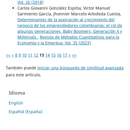
Vol. 26 (2018)
Carlos Giovanni González Espitia, Victor Manuel
Sarmiento García, Jhonnier Marcelo Arboleda Cuesta,
Determinantes de la aspiración al crecimiento del
negocio de los emprendedores colombianos: el rol de
algunas generaciones, Baby Boomers, Generación X y
Millenials
,
Revista de Métodos Cuantitativos para la
Economía y la Empresa: Vol. 35 (2023)
<<
<
8
9
10
11
12
13
14
15
16
17
>
>>
También puede
Iniciar una búsqueda de similitud avanzada
para este artículo.
Idioma
English
Español (España)