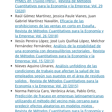
PYMES en Trujillo (Perú)
,
Revista de Métodos
Cuantitativos para la Economía y la Empresa: Vol. 29
(2020)
Raúl Gómez Martínez, Jessica Paule Vianes, Juan
Gabriel Martínez Navalón,
Eficacia de las
prohibiciones de las ventas en corto en España
,
Revista de Métodos Cuantitativos para la Economía y
la Empresa: Vol. 26 (2018)
Xesús Pereira López, José Luis Quiñoá López, Melchor
Fernández Fernández,
Análisis de la estabilidad de
una economía con desequilibrios sectoriales
,
Revista
de Métodos Cuantitativos para la Economía y la
Empresa: Vol. 15 (2013)
Nieves Aquino Llinares,
Análisis unfolding de las
condiciones de trabajo que afectan la salud de los
empleados según sus puestos en el área de residuos
solidos
,
Revista de Métodos Cuantitativos para la
Economía y la Empresa: Vol. 20 (2015)
Norma Patricia Caro, Verónica Arias, Pablo Ortiz,
Predicción de fracaso en empresas latinoamericanas
utilizando el método del vecino más cercano para
predecir efectos aleatorios en modelos mixtos
,
Revista de Métodos Cuantitativos para la Economía y