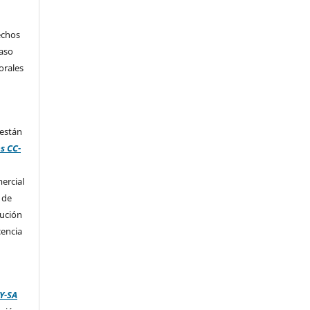
echos
caso
orales
 están
s CC-
ercial
 de
bución
cencia
Y-SA