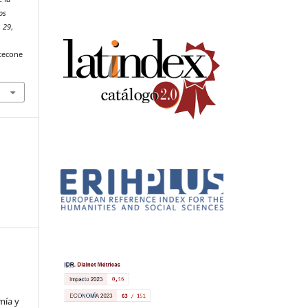
os
,
29
,
tecone
mía y