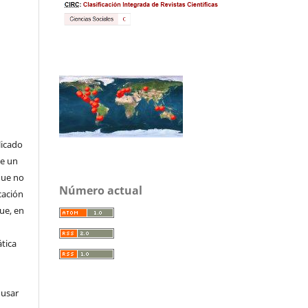
licado
de un
que no
Número actual
cación
que, en
tica
 usar