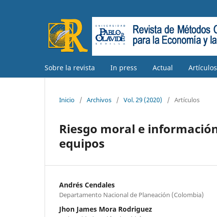
Sobre la revista
In press
Actual
Artículo
Inicio
/
Archivos
/
Vol. 29 (2020)
/
Artículos
Riesgo moral e información
equipos
Andrés Cendales
Departamento Nacional de Planeación (Colombia)
Jhon James Mora Rodriguez