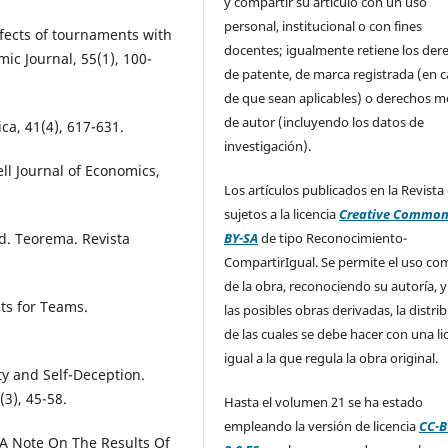
y compartir su artículo con un uso
personal, institucional o con fines
ffects of tournaments with
docentes; igualmente retiene los der
ic Journal, 55(1), 100-
de patente, de marca registrada (en 
de que sean aplicables) o derechos m
de autor (incluyendo los datos de
ca, 41(4), 617-631.
investigación).
ll Journal of Economics,
Los artículos publicados en la Revista
sujetos a la licencia
Creative Common
BY-SA
de tipo Reconocimiento-
d. Teorema. Revista
CompartirIgual. Se permite el uso com
de la obra, reconociendo su autoría, y
cts for Teams.
las posibles obras derivadas, la distri
de las cuales se debe hacer con una li
igual a la que regula la obra original.
ity and Self-Deception.
(3), 45-58.
Hasta el volumen 21 se ha estado
empleando la versión de licencia
CC-B
 A Note On The Results Of