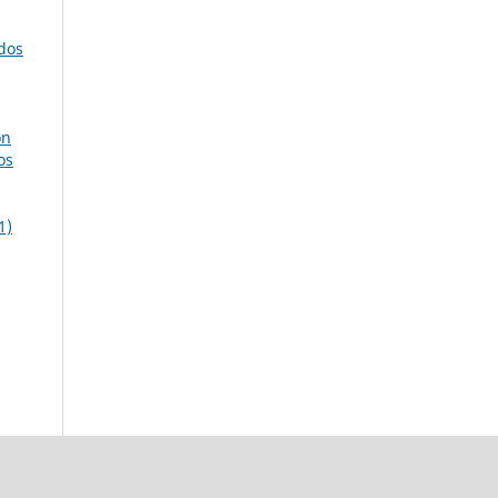
dos
ón
os
1)