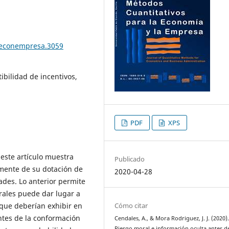
teconempresa.3059
ibilidad de incentivos,
PDF
XPS
 este artículo muestra
Publicado
ente de su dotación de
2020-04-28
ades. Lo anterior permite
rales puede dar lugar a
Cómo citar
que deberían exhibir en
ntes de la conformación
Cendales, A., & Mora Rodriguez, J. J. (2020)
Riesgo moral e información oculta antes de