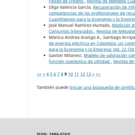
riesgo de crédito
,
Revista de Métodos Cuan
Olga Valencia García,
Recuperación de inf
competencias de los profesionales de re
Cuantitativos para la Economía y la Empres
José Manuel Ramírez-Hurtado,
Medición de
Conjuntos Integrados
,
Revista de Métodos
Mónica Andrea Arango A., Santiago Arroy
de energía eléctrica en Colombia: un cont
para la Economía y la Empresa: Vol. 22 (20
Gaston Milanesi,
Modelo de valoración con 
función isoelástica de utilidad
,
Revista de
<<
<
4
5
6
7
8
9
10
11
12
13
>
>>
También puede
Iniciar una búsqueda de simili
ISSN: 1886-516X