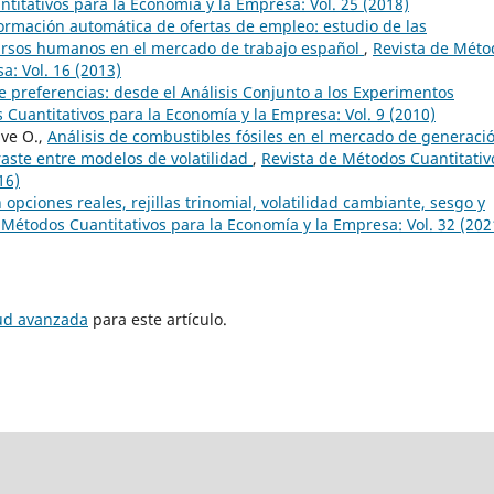
titativos para la Economía y la Empresa: Vol. 25 (2018)
ormación automática de ofertas de empleo: estudio de las
cursos humanos en el mercado de trabajo español
,
Revista de Méto
a: Vol. 16 (2013)
 preferencias: desde el Análisis Conjunto a los Experimentos
 Cuantitativos para la Economía y la Empresa: Vol. 9 (2010)
ave O.,
Análisis de combustibles fósiles en el mercado de generaci
raste entre modelos de volatilidad
,
Revista de Métodos Cuantitativ
16)
opciones reales, rejillas trinomial, volatilidad cambiante, sesgo y
 Métodos Cuantitativos para la Economía y la Empresa: Vol. 32 (202
tud avanzada
para este artículo.