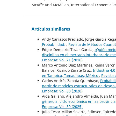
McAffe And McMillan. International Economic Re
Artículos similares
Andy Carrasco Preciado, Jorge García Reg
Probabilidad:
,
Revista de Métodos Cuantita
Edgar Demetrio Tovar-García,
¿Quién mejo
disciplina en el mercado interbancario m
Empresa: Vol. 21 (2016)
Marco Antonio Díaz Martínez, Reina Veróni
Barrios, Ricardo Zárate Cruz,
Industria 4.0
en Tampico, Tamaulipas, México
,
Revista 
Carlos Andrés Zapata Quimbayo,
Probabil
partir de modelos estructurales de riesgo
Empresa: Vol. 30 (2020)
Aida Galiano, Alejandro Almeida, Juan Ma
género al ciclo económico en las provinci
Empresa: Vol. 39 (2025)
Julio César Millán Solarte, Edinson Caiced