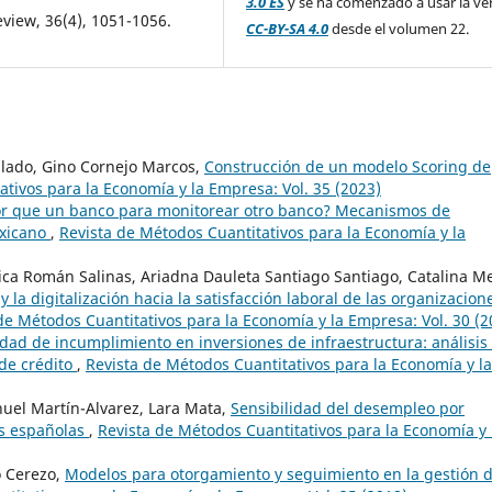
3.0 ES
y se ha comenzado a usar la ve
view, 36(4), 1051-1056.
CC-BY-SA 4.0
desde el volumen 22.
alado, Gino Cornejo Marcos,
Construcción de un modelo Scoring de
tivos para la Economía y la Empresa: Vol. 35 (2023)
r que un banco para monitorear otro banco? Mecanismos de
exicano
,
Revista de Métodos Cuantitativos para la Economía y la
ca Román Salinas, Ariadna Dauleta Santiago Santiago, Catalina Me
 y la digitalización hacia la satisfacción laboral de las organizacion
de Métodos Cuantitativos para la Economía y la Empresa: Vol. 30 (2
idad de incumplimiento en inversiones de infraestructura: análisis
 de crédito
,
Revista de Métodos Cuantitativos para la Economía y la
nuel Martín-Alvarez, Lara Mata,
Sensibilidad del desempleo por
as españolas
,
Revista de Métodos Cuantitativos para la Economía y 
o Cerezo,
Modelos para otorgamiento y seguimiento en la gestión d