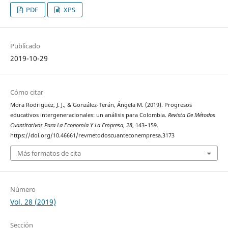
PDF
XPS
Publicado
2019-10-29
Cómo citar
Mora Rodriguez, J. J., & González-Terán, Ángela M. (2019). Progresos
educativos intergeneracionales: un análisis para Colombia.
Revista De Métodos
Cuantitativos Para La Economía Y La Empresa
,
28
, 143–159.
https://doi.org/10.46661/revmetodoscuanteconempresa.3173
Más formatos de cita
Número
Vol. 28 (2019)
Sección