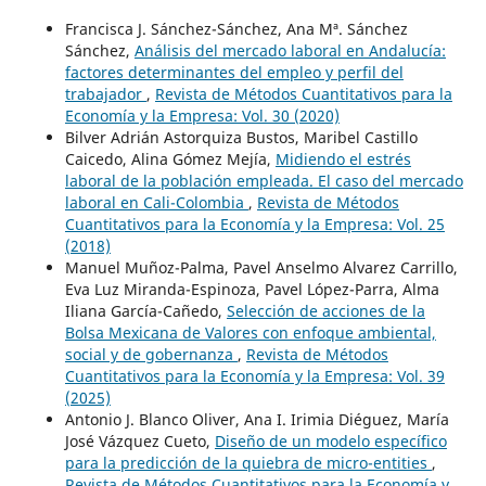
Francisca J. Sánchez-Sánchez, Ana Mª. Sánchez
Sánchez,
Análisis del mercado laboral en Andalucía:
factores determinantes del empleo y perfil del
trabajador
,
Revista de Métodos Cuantitativos para la
Economía y la Empresa: Vol. 30 (2020)
Bilver Adrián Astorquiza Bustos, Maribel Castillo
Caicedo, Alina Gómez Mejía,
Midiendo el estrés
laboral de la población empleada. El caso del mercado
laboral en Cali-Colombia
,
Revista de Métodos
Cuantitativos para la Economía y la Empresa: Vol. 25
(2018)
Manuel Muñoz-Palma, Pavel Anselmo Alvarez Carrillo,
Eva Luz Miranda-Espinoza, Pavel López-Parra, Alma
Iliana García-Cañedo,
Selección de acciones de la
Bolsa Mexicana de Valores con enfoque ambiental,
social y de gobernanza
,
Revista de Métodos
Cuantitativos para la Economía y la Empresa: Vol. 39
(2025)
Antonio J. Blanco Oliver, Ana I. Irimia Diéguez, María
José Vázquez Cueto,
Diseño de un modelo específico
para la predicción de la quiebra de micro-entities
,
Revista de Métodos Cuantitativos para la Economía y