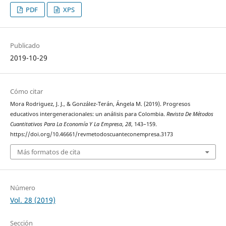
PDF
XPS
Publicado
2019-10-29
Cómo citar
Mora Rodriguez, J. J., & González-Terán, Ángela M. (2019). Progresos
educativos intergeneracionales: un análisis para Colombia.
Revista De Métodos
Cuantitativos Para La Economía Y La Empresa
,
28
, 143–159.
https://doi.org/10.46661/revmetodoscuanteconempresa.3173
Más formatos de cita
Número
Vol. 28 (2019)
Sección