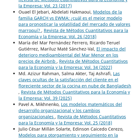
la Empresa: Vol. 23 (2017)
Ouael El Jebari, Abdelati Hakmaoui,
Modelos de la
familia GARCH vs EWMA: ¿cuál es el mejor modelo
para pronosticar la volatilidad del mercado de valores
marroquí?
,
Revista de Métodos Cuantitativos para la
Economía y la Empresa: Vol. 26 (2018)
María del Mar Fernández Ferrero, Ricardo Teruel
Gutiérrez, Mariluz Maté Sánchez-Val,
El impacto del
deterioro medioambiental del Mar Menor en los
precios de Airbnb
,
Revista de Métodos Cuantitativos
para la Economía y la Empresa: Vol. 34 (2022)
Md. Azizur Rahman, Salma Akter, Taj Ashrafi,
Las
claves ocultas de la satisfacción del cliente en el
floreciente sector de la cocina en nube de Bangladesh
,
Revista de Métodos Cuantitativos para la Economía y
la Empresa: Vol. 39 (2025)
Pavel A. Mikhnenko,
Los modelos matemáticos del
desarrollo organizacional y los cambios
organizacionales
,
Revista de Métodos Cuantitativos
para la Economía y la Empresa: Vol. 25 (2018)
Julio César Millán Solarte, Edinson Caicedo Cerezo,
Modelos para otorgamiento y seguimiento en la