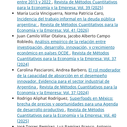
entre 2013 y 2022
,
Revista de Métodos Cuantitativos
para la Economía y la Empresa: Vol. 39 (2025)
María Lucía Vinciguerra, Norma Patricia Caro,
Incidencia del trabajo informal en la deuda pública
argentina:
,
Revista de Métodos Cuantitativos para la
Economía y la Empresa: Vol. 41 (2026)
Juan Camilo Villar Otalora, Jacobo Alberto Campo
Robledo,
Análisis empírico de la relación entre
investigación, desarrollo, innovación, y crecimiento
económico en países OCDE
,
Revista de Métodos
Cuantitativos para la Economía y la Empresa: Vol. 37
(2024)
Carolina Pasciaroni, Andrea Barbero,
El rol moderador
de la capacidad de absorción en el desempeño
innovador. Evidencia para el sector industrial de
Argentina
,
Revista de Métodos Cuantitativos para la
Economía y la Empresa: Vol. 37 (2024)
Rodrigo Aliphat Rodríguez,
Superfoods en México:
brecha de precios y oportunidades para una Agenda
de desarrollo productivo
,
Revista de Métodos
Cuantitativos para la Economía y la Empresa: Vol. 40
(2025)
José Torres Remírez, Luz Ramírez Franco, Antonio