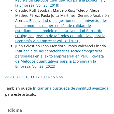
Revista de Métodos Cuantitativos para la Economía y
la Empresa: Vol. 25 (2018)
Claudio Ruff Escobar, Marcelo Ruiz Toledo, Alexis
Matheu Pérez, Paola Juica Martínez, Gerardo Anabalón
Arenas,
Efectividad de la gestión en las universidades,
desde modelos de percepción de calidad de
estudiantes: el modelo de la Universidad Bernardo
O'Higgins
,
Revista de Métodos Cuantitativos para la
Economía y la Empresa: Vol. 31 (2021)
Juan Celestino León Mendoza, Paolo Valcárcel Pineda,
Influencia de las características sociodemográficas
personales en el éxito empresarial en Perú
,
Revista
de Métodos Cuantitativos para la Economía y la
Empresa: Vol. 33 (2022)
<<
<
6
7
8
9
10
11
12
13
14
15
>
>>
También puede
Iniciar una búsqueda de similitud avanzada
para este artículo.
Idioma