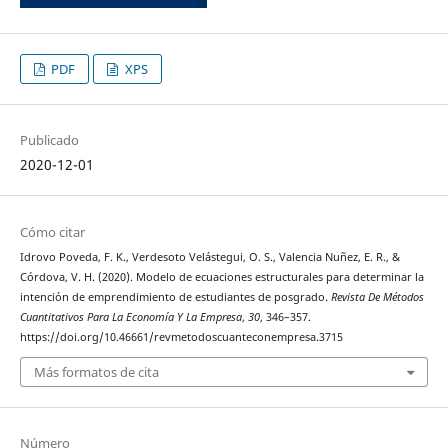
PDF
XPS
Publicado
2020-12-01
Cómo citar
Idrovo Poveda, F. K., Verdesoto Velástegui, O. S., Valencia Nuñez, E. R., &
Córdova, V. H. (2020). Modelo de ecuaciones estructurales para determinar la
intención de emprendimiento de estudiantes de posgrado.
Revista De Métodos
Cuantitativos Para La Economía Y La Empresa
,
30
, 346–357.
https://doi.org/10.46661/revmetodoscuanteconempresa.3715
Más formatos de cita
Número