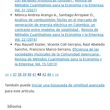
con variables lingüísticas (difusas)
,
Revista de
Métodos Cuantitativos para la Economía y la Empresa:
Vol. 31 (2021)
Mónica Andrea Arango A., Santiago Arroyave O.,
Análisis de combustibles fósiles en el mercado de
generación de energía eléctrica en Colombia: un
contraste entre modelos de volatilidad
,
Revista de
Métodos Cuantitativos para la Economía y la Empresa:
Vol. 22 (2016)
Pau Rausell Koster, Vicente Coll-Serrano, Raúl Abeledo
Sanchis, Francisco Marco-Serrano,
Eficiencia de las
sociedades musicales de la Comunidad Valenciana
,
Revista de Métodos Cuantitativos para la Economía y
la Empresa: Vol. 15 (2013)
<<
<
37
38
39
40
41
42
43
44
>
>>
También puede
Iniciar una búsqueda de similitud avanzada
para este artículo.
Idioma