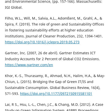
and Environmental Science, (pp. 157-166). Massachusetts:
IGI Global.
Filho, W.L., Will, M., Salvia, A.L., Adomßent, M., Grahl, A., &
Spira, F. (2019). The role of green and Sustainability Offices
in fostering sustainability efforts at higher education
institutions. Journal of Cleaner Production, 232, 1394-1401.
https://doi.org/10.1016/j.jclepro.2019.05.273
Gartner, Inc. (2007, 26 de abril). Gartner Estimates ICT
Industry Accounts for 2 Percent of Global CO2 Emissions.
https://www.gartner.com/en
Khor, K.-S., Thurasamy, R., Ahmad, N.H., Halim, H.A., & May-
Chiun, L. (2015). Bridging the Gap of Green IT/IS and
Sustainable Consumption. Global Business Review, 16(4),
571-593.
https://doi.org/10.1177/0972150915581101
Lai, R S., Hsu, L.-L., Chen, J.C., & Chang, M.D. (2012). A Case
Study on Green Information System. ASBBS Proceedings,