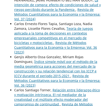
HERNANDEZ, JAIME HUMBERTO BELTRÁN GODOY,
La
intención de compra: efecto de condiciones de salud y
riesgo percibido durante la Pandemia
,
Revista de
Métodos Cuantitativos para la Economía y la Empresa:
Vol. 37 (2024)
Carlos Ernesto Flores Tapia, Santiago Loza, Nadia
Zamora, Lissette Flores Cevallos,
Teoría de juegos
aplicada a la toma de decisiones en contextos
empresariales competitivos en el mercado de
bicicletas y motocicletas
,
Revista de Métodos
Cuantitativos para la Economía y la Empresa: Vol. 36
(2023)
Genjis Alberto Ossa Gonzalez, Miriam Rojas
Domínguez,
Índice simple móvil por el método de la
media geométrica para acciones del mercado de la
construcción y su relación tendencial con los ICCP e
ICCV durante el periodo 2015-2021
,
Revista de
Métodos Cuantitativos para la Economía y la Empresa:
Vol. 36 (2023)
Carlos Santiago Torner,
Relación entre liderazgo ético
y motivación intrínseca. El rol mediador de la
creatividad y el múltiple efecto moderador del
compromiso de continuidad
,
Revista de Métodos