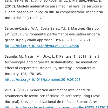
Sánchez-Pérez, Y., Alfonso-Robaina, D., & Martínez-Pérez, E.
(2017). Modelo matemático para medir el nivel de servicio al
cliente basado en la lógica difusa compensatoria. Ingeniería
Industrial, 38(2), 193-200.
Sarache-Castro, W.A., Costa-Salas, Y.J., & Martínez-Giraldo,
J.P. (2015). Environmental performance evaluation under a
green supply chain approach. DYNA, 82(189), 207-215.
https://doi.org/10.15446/dyna.v82n189.48550
Saunila, M., Nasiri, M., Ukko, J., & Rantala, T. (2019). Smart
technologies and corporate sustainability: The mediation
effect of corporate sustainability strategy. Computers in
Industry, 108, 178-185.
https://doi.org/10.1016/j.compind.2019.03.003
Villa, A. (2019). Generación automática inteligente de
resúmenes de textos con técnicas de soft computing (Tesis
doctoral). Universidad Nacional de La Plata, Buenos Aires.
https://ruidera.uclm.es/xmlui/bitstream/handle/10578/22270