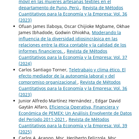
móvil en las mujeres artesanas textiles en el
departamento de Puno, Perú
,
Revista de Métodos
Cuantitativos para la Economía y la Empresa: Vol. 36
(2023)
Ofuan James Ilaboya, Oscar Chijioke Mgbame, Okhae
James Ibhadode, Godwin Ohiokha,
Moderando la
influencia de la diversidad idiosincrásica en las
relaciones entre la ética contable y la calidad de los
informes financieros.
,
Revista de Métodos
Cuantitativos para la Economía y la Empresa: Vol. 37
(2024)
Carlos Santiago Torner,
Teletrabajo y clima ético. El
efecto mediador de la autonomía laboral y del
compromiso organizacional
,
Revista de Métodos
Cuantitativos para la Economía y la Empresa: Vol. 36
(2023)
Junior Alfredo Martínez Hernández , Edgar David
Gaytán Alfaro,
Eficiencia Operativa, Financiera y
Económica de PEMEX: Un Análisis Envolvente de Datos
del Período 2011-2021
,
Revista de Métodos
Cuantitativos para la Economía y la Empresa: Vol. 39
(2025)
Carlos A. Arango, Msc, Heriberto Felizzola, Msc,