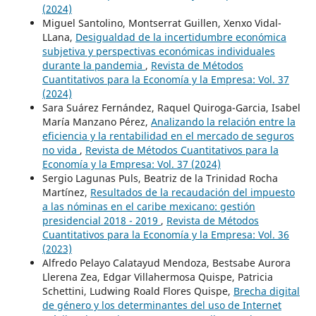
(2024)
Miguel Santolino, Montserrat Guillen, Xenxo Vidal-
LLana,
Desigualdad de la incertidumbre económica
subjetiva y perspectivas económicas individuales
durante la pandemia
,
Revista de Métodos
Cuantitativos para la Economía y la Empresa: Vol. 37
(2024)
Sara Suárez Fernández, Raquel Quiroga-Garcia, Isabel
María Manzano Pérez,
Analizando la relación entre la
eficiencia y la rentabilidad en el mercado de seguros
no vida
,
Revista de Métodos Cuantitativos para la
Economía y la Empresa: Vol. 37 (2024)
Sergio Lagunas Puls, Beatriz de la Trinidad Rocha
Martínez,
Resultados de la recaudación del impuesto
a las nóminas en el caribe mexicano: gestión
presidencial 2018 - 2019
,
Revista de Métodos
Cuantitativos para la Economía y la Empresa: Vol. 36
(2023)
Alfredo Pelayo Calatayud Mendoza, Bestsabe Aurora
Llerena Zea, Edgar Villahermosa Quispe, Patricia
Schettini, Ludwing Roald Flores Quispe,
Brecha digital
de género y los determinantes del uso de Internet