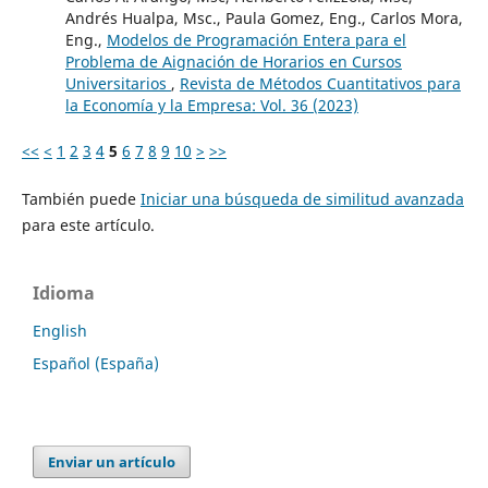
Andrés Hualpa, Msc., Paula Gomez, Eng., Carlos Mora,
Eng.,
Modelos de Programación Entera para el
Problema de Aignación de Horarios en Cursos
Universitarios
,
Revista de Métodos Cuantitativos para
la Economía y la Empresa: Vol. 36 (2023)
<<
<
1
2
3
4
5
6
7
8
9
10
>
>>
También puede
Iniciar una búsqueda de similitud avanzada
para este artículo.
Idioma
English
Español (España)
Enviar un artículo