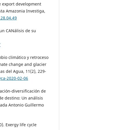
le export development
ista Amazonia Investiga,
.28.04.49
 un CANálisis de su
7
bio climático y retroceso
imate change and glacier
as del Agua, 11(2), 229-
tyca-2020-02-06
ación-diversificación de
de destino: Un análisis
ivada Antonio Guillermo
). Exergy life cycle