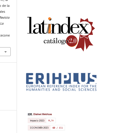
o de la
ales
Revista
 La
tecone