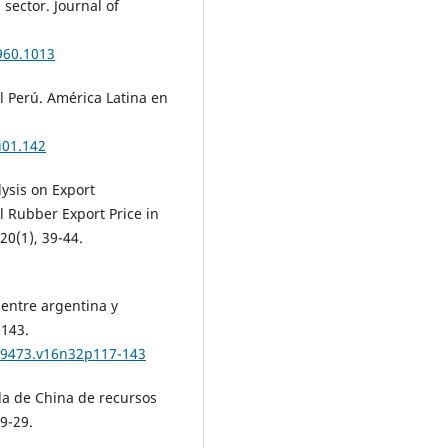
sector. Journal of
960.1013
el Perú. América Latina en
i01.142
lysis on Export
l Rubber Export Price in
20(1), 39-44.
 entre argentina y
-143.
6-9473.v16n32p117-143
eda de China de recursos
9-29.