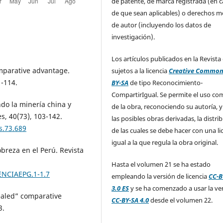
de patente, de marca registrada (en 
de que sean aplicables) o derechos m
de autor (incluyendo los datos de
investigación).
Los artículos publicados en la Revista
omparative advantage.
sujetos a la licencia
Creative Common
1-114.
BY-SA
de tipo Reconocimiento-
CompartirIgual. Se permite el uso com
do la minería china y
de la obra, reconociendo su autoría, y
es, 40(73), 103-142.
las posibles obras derivadas, la distri
s.73.689
de las cuales se debe hacer con una li
igual a la que regula la obra original.
obreza en el Perú. Revista
Hasta el volumen 21 se ha estado
IENCIAEPG.1-1.7
empleando la versión de licencia
CC-B
3.0 ES
y se ha comenzado a usar la ve
vealed” comparative
CC-BY-SA 4.0
desde el volumen 22.
3.