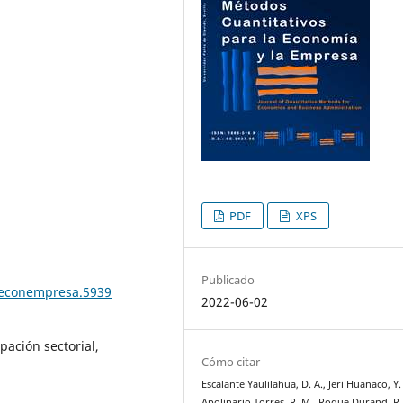
PDF
XPS
Publicado
teconempresa.5939
2022-06-02
pación sectorial,
Cómo citar
Escalante Yaulilahua, D. A., Jeri Huanaco, Y. 
Apolinario Torres, R. M., Roque Durand, R. 