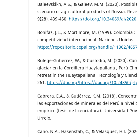
Baleevskikh, A.S., & Galeev, M.M. (2020). Possib
scenario of agricultural products of Russia. Rev
9(28), 439-450.
https://doi.org/10.34069/ai/2020
Bonifaz, J.L., & Mortimore, M. (1999). Colombia :
competitividad internacional. Naciones Unidas.
https://repositorio.cepal.org/handle/11362/465
Bulege-Gutiérrez, W., & Custodio, M. (2020). Cam
glaciar en la Cordillera Huaytapallana , Perú Cl
retreat in the Huaytapallana. Tecnología y Cienci
261.
https://doi.org/https://doi.org/10.24850/j-
Cabrera, E.A., & Gutiérrez, K.M. (2018). Concentr
las exportaciones de minerales del Perú a nivel 
empírico (tesis de licenciatura). Universidad Pr
Urrelo.
Cano, N.A., Hasenstab, C., & Velasquez, H.I. (2020