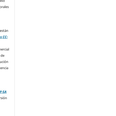
caso
orales
 están
s CC-
ercial
 de
bución
cencia
Y-SA
rsión