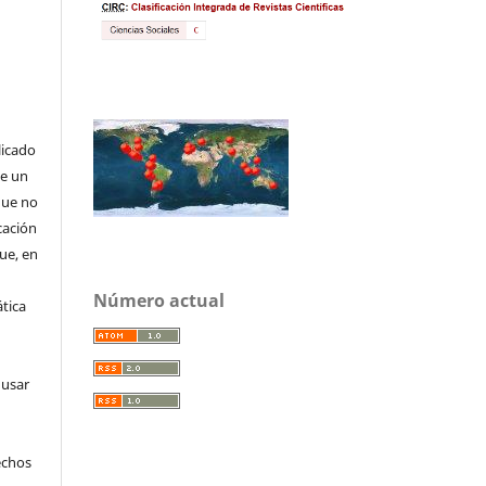
licado
de un
que no
cación
que, en
Número actual
tica
 usar
echos