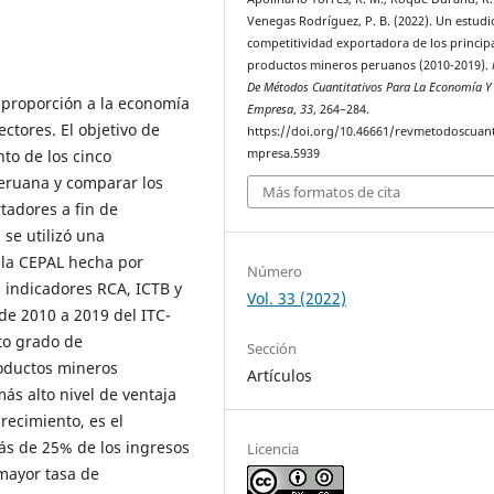
Venegas Rodríguez, P. B. (2022). Un estudi
competitividad exportadora de los princip
productos mineros peruanos (2010-2019).
De Métodos Cuantitativos Para La Economía Y
 proporción a la economía
Empresa
,
33
, 264–284.
ctores. El objetivo de
https://doi.org/10.46661/revmetodoscuan
nto de los cinco
mpresa.5939
eruana y comparar los
Más formatos de cita
rtadores a fin de
 se utilizó una
e la CEPAL hecha por
Número
 indicadores RCA, ICTB y
Vol. 33 (2022)
de 2010 a 2019 del ITC-
to grado de
Sección
roductos mineros
Artículos
ás alto nivel de ventaja
recimiento, es el
ás de 25% de los ingresos
Licencia
mayor tasa de