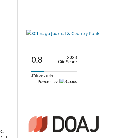
0.8
2023
CiteScore
27th percentile
Powered by
C.,
R., &