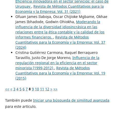
Eficiencia innovadora en el sector servicios: el caso de
Uruguay
,
Revista de Métodos Cuantitativos para la
Economía y la Empresa: Vol. 31 (2021)
Ofuan James Ilaboya, Oscar Chijioke Mgbame, Okhae
James Ibhadode, Godwin Ohiokha,
Moderando la
influencia de la diversidad idiosincrásica en las
relaciones entre la ética contable y la calidad de los
informes financieros.
,
Revista de Métodos
Cuantitativos para la Economía y la Empresa: Vol. 37
(2024)
Cristina Gutiérrez Carmona, Raquel Berraquero
Taravillo, Justo De Jorge Moreno,
Influencia de la
regulación regional en la eficiencia en el sector
minorista (1999-2012)
,
Revista de Métodos
Cuantitativos para la Economía y la Empresa: Vol. 19
(2015)
<<
<
3
4
5
6
7
8
9
10
11
12
>
>>
También puede
Iniciar una búsqueda de similitud avanzada
para este artículo.